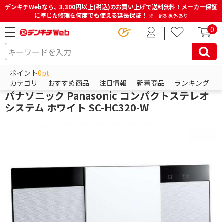
デンキチWebなら、3,300円以上(税込)のお買い上げで送料無料！メーカー保証
に準じた修理を何度でも使える延長保証！
※一部対象外あり
0
HOME
商品一覧ページ
オーディオ
ミニコンポ・CDラジオ・ラジカセ
ミニコンポ
ポイント
0pt
パナソニック
カテゴリ
おすすめ商品
注目情報
新着商品
ランキング
パナソニック Panasonic コンパクトステレオ
システム ホワイト SC-HC320-W