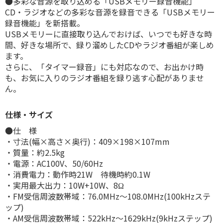
●多彩な音源を取り込める「USBメモリー録音機能」
CD・ラジオなどの多彩な音源を録音できる「USBメモリー
録音機能」を新搭載。
USBメモリーに直接取り込んでおけば、いつでも好きな時
間、好きな場所で、録り溜めしたCDやラジオ番組が楽しめ
ます。
さらに、「タイマー録音」にも対応なので、お出かけ時
も、お気に入りのラジオ番組を録り逃す心配がありませ
ん。
仕様・サイズ
●仕 様
・寸法(幅×高さ×奥行)：409×198×107mm
・質量：約2.5kg
・電源：AC100V、50/60Hz
・消費電力：動作時21W 待機時約0.1W
・実用最大出力：10W+10W、8Ω
・FM受信周波数帯域：76.0MHz〜108.0MHz(100kHzステ
ップ)
・AM受信周波数帯域：522kHz〜1629kHz(9kHzステップ)