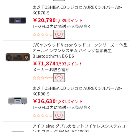
東芝 TOSHIBA CDラジカセ AUREX シルバー AX-
対応
KCR70-S
￥20,790
1,039ポイント
ワイドFMで絞り込む
1～2日以内に発送 ※大型品除く
☆☆☆☆☆
ワイドFM対応
JVCケンウッド Victor ウッドコーンシリーズ 一体型
Bluetoothで絞り込む
オールインワンシステム ハイレゾ音源再生
Bluetooth対応 EX-D6
Bluetooth対応
￥71,874
3,593ポイント
メーカーお取り寄せ
ハイレゾ対応で絞り込む
☆☆☆☆☆
ハイレゾ対応
ハイレゾ非対応
東芝 TOSHIBA CDラジカセ AUREX シルバー AX-
KCR90-S
￥36,630
スピーカータイプで絞り込む
1,831ポイント
1～2日以内に発送 ※大型品除く
一体型
セパレート型
☆☆☆☆☆
アイワ aiwa ダブルカセットワイヤレスシステムコ
ンポ ブラック GAA4-MCA0001