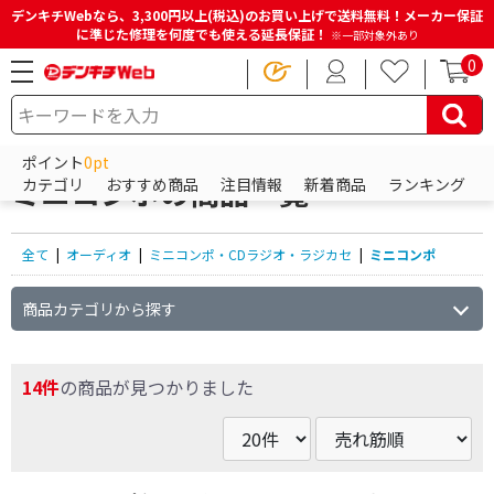
デンキチWebなら、3,300円以上(税込)のお買い上げで送料無料！メーカー保証
に準じた修理を何度でも使える延長保証！
※一部対象外あり
0
HOME
商品一覧ページ
オーディオ
ミニコンポ・CDラジオ・ラジカセ
ミニコンポ
ポイント
0pt
ミニコンポの商品一覧
カテゴリ
おすすめ商品
注目情報
新着商品
ランキング
全て
|
オーディオ
|
ミニコンポ・CDラジオ・ラジカセ
|
ミニコンポ
商品カテゴリから探す
14件
の商品が見つかりました