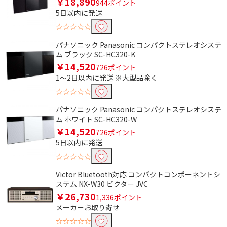
￥18,890
944ポイント
5日以内に発送
☆☆☆☆☆
パナソニック Panasonic コンパクトステレオシステ
条件で絞り込む
ム ブラック SC-HC320-K
￥14,520
726ポイント
フリーワードで絞り込む
1～2日以内に発送 ※大型品除く
☆☆☆☆☆
パナソニック Panasonic コンパクトステレオシステ
除外する
ム ホワイト SC-HC320-W
除外する にチェックを入れると、指定したワード
￥14,520
726ポイント
を除外して検索します。
5日以内に発送
☆☆☆☆☆
価格で絞り込む
Victor Bluetooth対応 コンパクトコンポーネントシ
円
~
ステム NX-W30 ビクター JVC
￥26,730
1,336ポイント
円
メーカーお取り寄せ
☆☆☆☆☆
Bluetooth対応で絞り込む