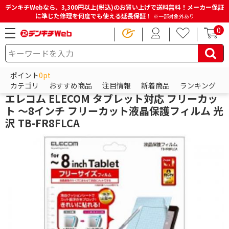
デンキチWebなら、3,300円以上(税込)のお買い上げで送料無料！メーカー保証
に準じた修理を何度でも使える延長保証！
※一部対象外あり
0
HOME
商品一覧ページ
パソコン・周辺機器・PCソフト
タブレットPCアクセサリー
タブレットPC保護フィルム
ポイント
0pt
エレコム
カテゴリ
おすすめ商品
注目情報
新着商品
ランキング
エレコム ELECOM タブレット対応 フリーカッ
ト ～8インチ フリーカット液晶保護フィルム 光
沢 TB-FR8FLCA