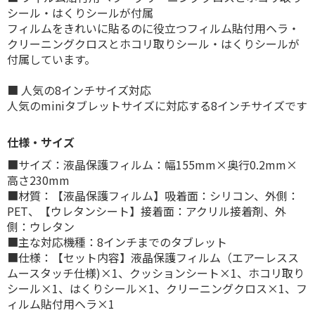
シール・はくりシールが付属
フィルムをきれいに貼るのに役立つフィルム貼付用ヘラ・
クリーニングクロスとホコリ取りシール・はくりシールが
付属しています。
■ 人気の8インチサイズ対応
人気のminiタブレットサイズに対応する8インチサイズです
仕様・サイズ
■サイズ：液晶保護フィルム：幅155mm×奥行0.2mm×
高さ230mm
■材質：【液晶保護フィルム】吸着面：シリコン、外側：
PET、【ウレタンシート】接着面：アクリル接着剤、外
側：ウレタン
■主な対応機種：8インチまでのタブレット
■仕様：【セット内容】液晶保護フィルム（エアーレスス
ムースタッチ仕様)×1、クッションシート×1、ホコリ取り
シール×1、はくりシール×1、クリーニングクロス×1、フ
ィルム貼付用ヘラ×1