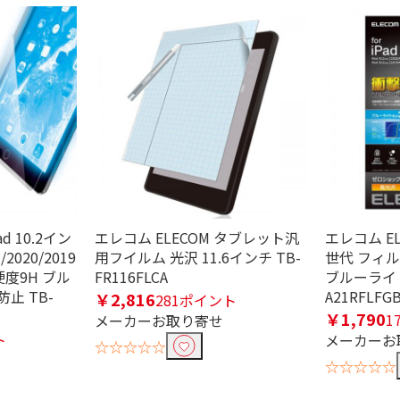
定したワードを除外して検索します。
円
d 10.2イン
エレコム ELECOM タブレット汎
エレコム ELE
/2020/2019
用フイルム 光沢 11.6インチ TB-
世代 フィル
硬度9H ブル
FR116FLCA
ブルーライト
止 TB-
A21RFLFG
￥2,816
281ポイント
￥1,790
1
メーカーお取り寄せ
ト
メーカーお
☆☆☆☆☆
☆☆☆☆☆