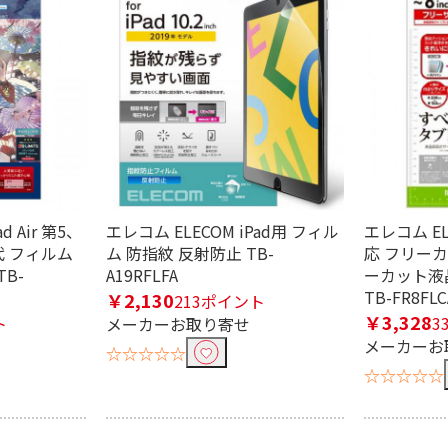
d Air 第5、
エレコム ELECOM iPad用 フィル
エレコム E
世代 フィルム
ム 防指紋 反射防止 TB-
応 フリーカ
B-
A19RFLFA
ーカット液
TB-FR8FLC
￥2,130
213ポイント
￥3,328
ト
3
メーカーお取り寄せ
メーカーお
☆☆☆☆☆
☆☆☆☆☆
条件で絞り込む