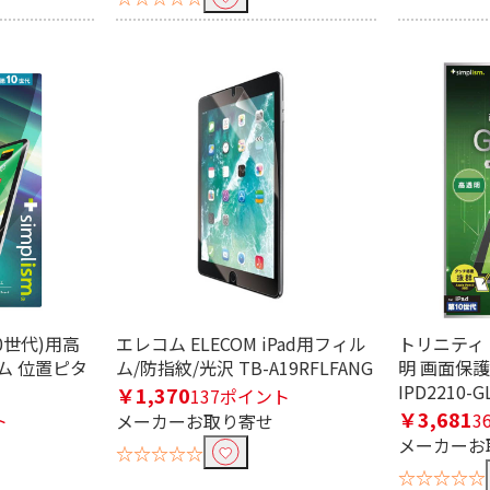
10世代)用高
エレコム ELECOM iPad用フィル
トリニティ i
ム 位置ピタ
ム/防指紋/光沢 TB-A19RFLFANG
明 画面保護
IPD2210-G
￥1,370
137ポイント
￥3,681
ト
3
メーカーお取り寄せ
メーカーお
☆☆☆☆☆
☆☆☆☆☆