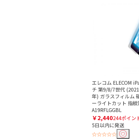
除外する
除外する にチェックを入れると、指
価格で絞り込む
円
~
エレコム ELECOM iPa
チ 第9/8/7世代 (2021
年) ガラスフィルム 
ーライトカット 指紋防
A19RFLGGBL
￥2,440
244ポイン
5日以内に発送
☆☆☆☆☆