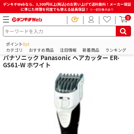
デンキチWebなら、3,300円以上(税込)のお買い上げで送料無料！メーカー保証
に準じた修理を何度でも使える延長保証！
※一部対象外あり
0
HOME
商品一覧ページ
ビューティー・健康家電
ヘアケア
バリカン・ヘアカッター
ポイント
0pt
パナソニック
カテゴリ
おすすめ商品
注目情報
新着商品
ランキング
パナソニック Panasonic ヘアカッター ER-
GS61-W ホワイト