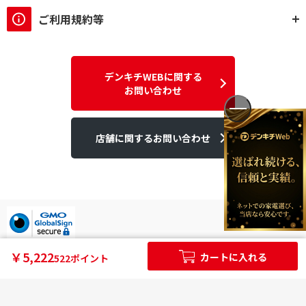
ご利用規約等
デンキチWEBに関する
お問い合わせ
店舗に関するお問い合わせ
デンキチはGMOグローバルサイン発行のSSL電子証明書を使用して
￥5,222
カートに入れる
522ポイント
います。
個人情報やご購入情報はSSL暗号化通信により保護されます。
Copyright ©2025DEN-KICHI WEB All rights reserved.