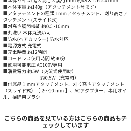
■本体サイズ(幅×高さ×奥行)mm 約48×176×41mm
■本体重量 約140g（アタッチメント含まず）
■アタッチメントの種類 1mmアタッチメント、刈り高さア
タッチメント(スライド式)
■刈高さ調節機能 約0.5~10mm
■丸洗い 本体丸洗い可
■防水(ヘアカッター) 防水対応
■電源方式 充電式
■充電時間 約12時間
■コードレス使用時間 約40分
■使用可能電圧 AC100V専用
■消費電力 約5W（交流式使用時）
約0.5W（充電時）
■付属品 1 mmアタッチメント、刈り高さアタッチメント
（スライド式）［ 2〜10 mm ］、ACアダプター、専用オイ
ル、掃除用ブラシ
こちらの商品を見ている方はこちらの商品もチ
ェックしています