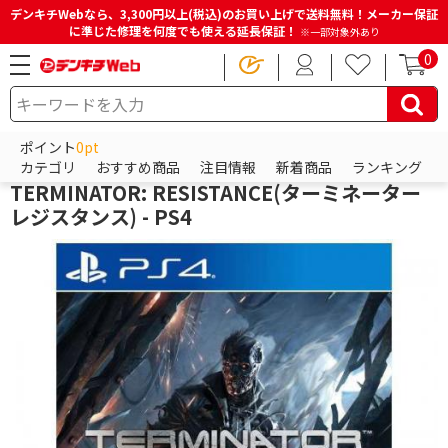
デンキチWebなら、3,300円以上(税込)のお買い上げで送料無料！メーカー保証
に準じた修理を何度でも使える延長保証！
※一部対象外あり
0
HOME
商品一覧ページ
ゲーム
PS4（プレイステーション4）
PS4 ソフト
ポイント
0pt
その他メーカー
カテゴリ
おすすめ商品
注目情報
新着商品
ランキング
TERMINATOR: RESISTANCE(ターミネーター
レジスタンス) - PS4