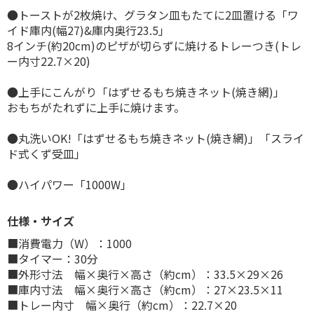
●トーストが2枚焼け、グラタン皿もたてに2皿置ける「ワ
イド庫内(幅27)&庫内奥行23.5」
8インチ(約20cm)のピザが切らずに焼けるトレーつき(トレ
ー内寸22.7×20)
●上手にこんがり「はずせるもち焼きネット(焼き網)」
おもちがたれずに上手に焼けます。
●丸洗いOK!「はずせるもち焼きネット(焼き網)」「スライ
ド式くず受皿」
●ハイパワー「1000W」
仕様・サイズ
■消費電力（W）：1000
■タイマー：30分
■外形寸法 幅×奥行×高さ（約cm）：33.5×29×26
■庫内寸法 幅×奥行×高さ（約cm）：27×23.5×11
■トレー内寸 幅×奥行（約cm）：22.7×20