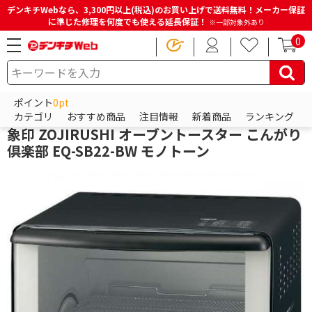
デンキチWebなら、3,300円以上(税込)のお買い上げで送料無料！メーカー保証
に準じた修理を何度でも使える延長保証！
※一部対象外あり
0
HOME
商品一覧ページ
キッチン・調理家電
トースター
オーブントースター
ポイント
0pt
象印
カテゴリ
おすすめ商品
注目情報
新着商品
ランキング
象印 ZOJIRUSHI オーブントースター こんがり
倶楽部 EQ-SB22-BW モノトーン