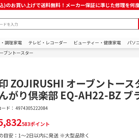
上(税込)のお買い上げで送料無料！メーカー保証に準じた修理を
ン・調理家電
テレビ・レコーダー
ビューティー・健康家電
パソ
ーブントースター
印 ZOJIRUSHI オーブントー
んがり倶楽部 EQ-AH22-BZ 
コード：
4974305222084
,832
583ポイント
の目安：1～2日以内に発送 ※大型品除く