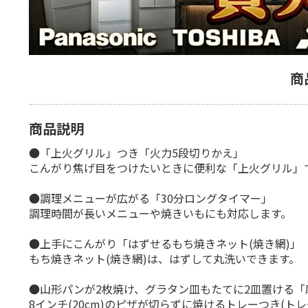
商
商品説明
●「上火グリル」つき「火力5段切りかえ」
こんがり焦げ目をつけたいときに便利な「上火グリル」
●調理メニューが広がる「30分ロングタイマー」
調理時間が長いメニューや焼きいもにも対応します。
●上手にこんがり「はずせるもち焼きネット(焼き網)」
もち焼きネット(焼き網)は、はずして丸洗いできます。
●山形パンが2枚焼け、グラタン皿もたてに2皿置ける「庫
8インチ(20cm)のピザが切らずに焼けるトレーつき(トレー内