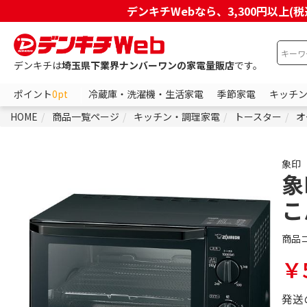
デンキチWebなら、3,300円以
デンキチは
埼玉県下業界ナンバーワンの家電量販店
です。
ポイント
0pt
冷蔵庫・洗濯機・生活家電
季節家電
キッチ
HOME
商品一覧ページ
キッチン・調理家電
トースター
オ
象印
象
こ
商品
￥5
発送