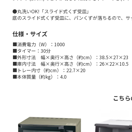
●丸洗いOK!「スライド式くず受皿」
底のスライド式くず受皿に、パンくずが落ちるので、サ
仕様・サイズ
■消費電力（W）：1000
■タイマー：30分
■外形寸法 幅×奥行×高さ（約cm）：38.5×27×23
■庫内寸法 幅×奥行×高さ（約cm）：26×22×10.5
■トレー内寸（約cm）：22.7×20
■本体質量（約kg）：4.0
こちら