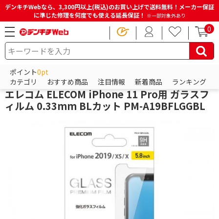
デンキチWebなら、3,300円以上(税込)のお買い上げで送料無料！メーカー保証
に準じた修理を何度でも使える延長保証！
※一部対象外あり
0
HOME
商品一覧ページ
スマホアクセサリー
iPhoneアクセサリー
iPhone保護フィルム
ポイント
0pt
エレコム
カテゴリ
おすすめ商品
注目情報
新着商品
ランキング
エレコム ELECOM iPhone 11 Pro用 ガラスフ
ィルム 0.33mm BLカット PM-A19BFLGGBL