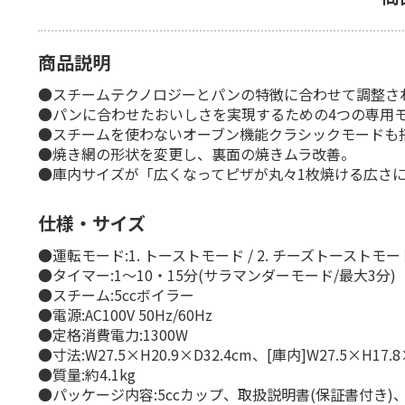
商品説明
●スチームテクノロジーとパンの特徴に合わせて調整さ
●パンに合わせたおいしさを実現するための4つの専用モ
●スチームを使わないオーブン機能クラシックモードも搭載(1
●焼き網の形状を変更し、裏面の焼きムラ改善。
●庫内サイズが「広くなってピザが丸々1枚焼ける広さ
仕様・サイズ
●運転モード:1. トーストモード / 2. チーズトーストモード 
●タイマー:1〜10・15分(サラマンダーモード/最大3分)
●スチーム:5ccボイラー
●電源:AC100V 50Hz/60Hz
●定格消費電力:1300W
●寸法:W27.5×H20.9×D32.4cm、[庫内]W27.5×H17.8
●質量:約4.1kg
●パッケージ内容:5ccカップ、取扱説明書(保証書付き)