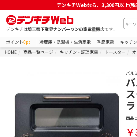
デンキチWebなら、3,300円以
デンキチは
埼玉県下業界ナンバーワンの家電量販店
です。
ポイント
0pt
冷蔵庫・洗濯機・生活家電
季節家電
キッチ
HOME
商品一覧ページ
キッチン・調理家電
トースター
オ
バル
バ
ス
ラ
商品
￥3