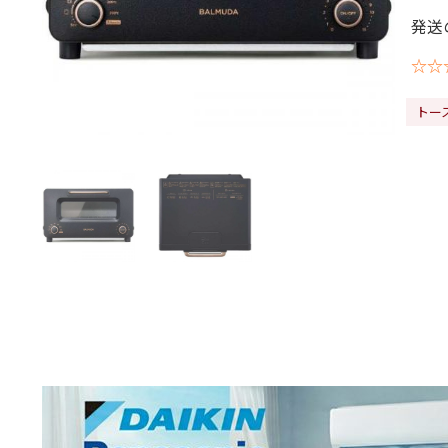
発送
☆☆
トー