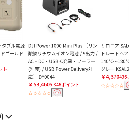
 ポータブル電源
DJI Power 1000 Mini Plus ［リン
サロニア SAL
 サンドゴールド
酸鉄リチウムイオン電池 / 9出力 /
トレートヘア
AC・DC・USB-C充電・ソーラー
140℃～18
イント
(別売) / USB Power Delivery対
グレー KSAL2
￥4,370
応］ DY0044
43
￥53,460
5,346ポイント
☆☆☆☆☆
☆☆☆☆☆
0)