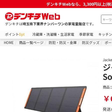
デンキチWebなら、3,300円以
デンキチは
埼玉県下業界ナンバーワンの家電量販店
です。
ポイント
0pt
冷蔵庫・洗濯機・生活家電
季節家電
キッチ
HOME
商品一覧ページ
防犯・防災・金庫
防災グッズ
ポー
Jacke
ジ
So
商品
￥6
発送