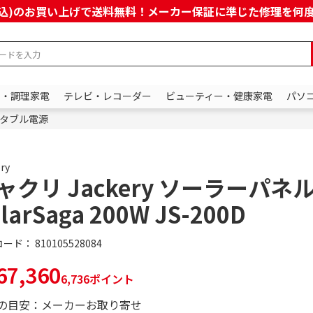
上(税込)のお買い上げで送料無料！メーカー保証に準じた修理を
ン・調理家電
テレビ・レコーダー
ビューティー・健康家電
パソ
タブル電源
ry
ャクリ Jackery ソーラーパネ
larSaga 200W JS-200D
コード：
810105528084
7,360
6,736ポイント
の目安：メーカーお取り寄せ