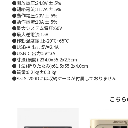
●開放電圧:24.8V ± 5%
●短絡電流:11.2A ± 5%
●動作電圧:20V ± 5%
●動作電流:10A ± 5%
●最大システム電圧:60V
●最大逆電流:15A
●作動温度範囲:-20°C~65°C
●USB-A 出力:5V=2.4A
●USB-C 出力:5V=3A
●寸法(展開):234.0x55.2x2.5cm
●寸法(折りたたみ):61.5x55.2x4.0cm
●質量:6.2 kg±0.3 kg
●※JS-200Dには収納ケースが付属しておりません
こちら