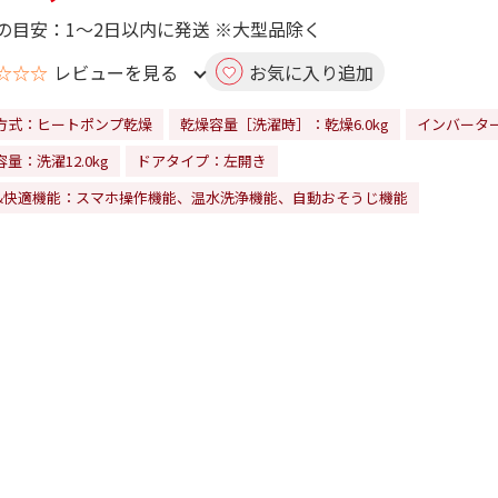
の目安：1～2日以内に発送 ※大型品除く
☆☆☆
レビューを見る
お気に入り追加
方式：ヒートポンプ乾燥
乾燥容量［洗濯時］：乾燥6.0kg
インバータ
量：洗濯12.0kg
ドアタイプ：左開き
&快適機能：スマホ操作機能、温水洗浄機能、自動おそうじ機能