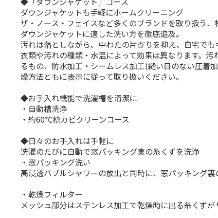
◆「ダウンジャケット」コース
ダウンジャケットも手軽にホームクリーニング
ザ・ノース・フェイスなど多くのブランドを取り扱う、
ダウンジャケットに適した洗い方を徹底追及。
汚れは落としながら、中わたの片寄りを抑え、自宅でも
衣類や汚れの種類・水温によって効果は異なります。汚
るもの、防水加工・シームレス加工(縫い目のない圧着
燥方法ともに表示に従って取り扱いください。
◆お手入れ機能で洗濯槽を清潔に
・自動槽洗浄
・約60℃槽カビクリーンコース
◆日々のお手入れは手軽に
洗濯のたびに自動で窓パッキング裏の糸くずを洗浄
・窓パッキング洗い
高浸透バブルシャワーの放出と同時に、窓パッキング裏
・乾燥フィルター
メッシュ部分はステンレス加工で乾燥時に出る糸くずが