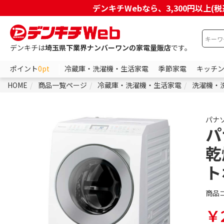
デンキチWebなら、3,300円以
デンキチは
埼玉県下業界ナンバーワンの家電量販店
です。
ポイント
0pt
冷蔵庫・洗濯機・生活家電
季節家電
キッチ
HOME
商品一覧ページ
冷蔵庫・洗濯機・生活家電
洗濯機・
パナ
パ
乾
ト
商品
￥2