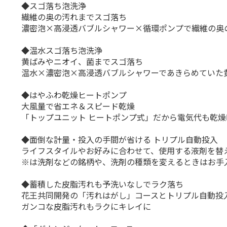
◆スゴ落ち泡洗浄
繊維の奥の汚れまでスゴ落ち
濃密泡×高浸透バブルシャワー×循環ポンプで繊維の奥
◆温水スゴ落ち泡洗浄
黄ばみやニオイ、菌までスゴ落ち
温水×濃密泡×高浸透バブルシャワーであきらめていた
◆はやふわ乾燥ヒートポンプ
大風量で省エネ＆スピード乾燥
「トップユニット ヒートポンプ式」だから電気代も乾
◆面倒な計量・投入の手間が省ける トリプル自動投入
ライフスタイルやお好みに合わせて、使用する液剤を替
※は洗剤などの銘柄や、洗剤の種類を変えるときはお手
◆蓄積した皮脂汚れも予洗いなしでラク落ち
花王共同開発の「汚れはがし」コースとトリプル自動投
ガンコな皮脂汚れもラクにキレイに