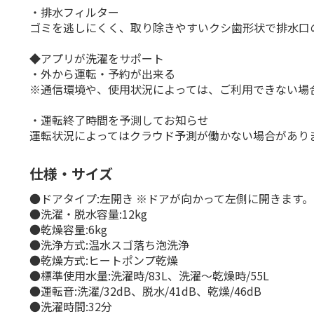
・排水フィルター
ゴミを逃しにくく、取り除きやすいクシ歯形状で排水口
◆アプリが洗濯をサポート
・外から運転・予約が出来る
※通信環境や、使用状況によっては、ご利用できない場
・運転終了時間を予測してお知らせ
運転状況によってはクラウド予測が働かない場合があり
仕様・サイズ
●ドアタイプ:左開き ※ドアが向かって左側に開きます。
●洗濯・脱水容量:12kg
●乾燥容量:6kg
●洗浄方式:温水スゴ落ち泡洗浄
●乾燥方式:ヒートポンプ乾燥
●標準使用水量:洗濯時/83L、洗濯～乾燥時/55L
●運転音:洗濯/32dB、脱水/41dB、乾燥/46dB
●洗濯時間:32分