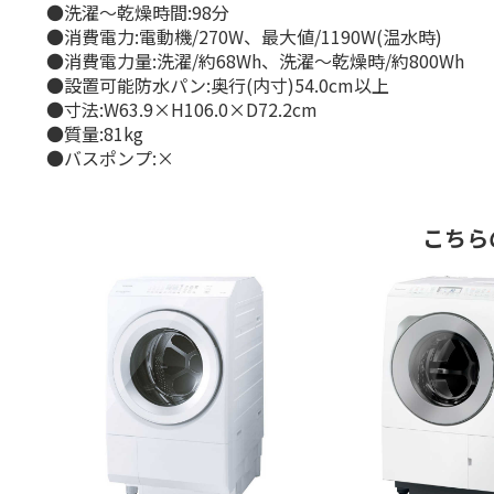
●洗濯～乾燥時間:98分
●消費電力:電動機/270W、最大値/1190W(温水時)
●消費電力量:洗濯/約68Wh、洗濯～乾燥時/約800Wh
●設置可能防水パン:奥行(内寸)54.0cm以上
●寸法:W63.9×H106.0×D72.2cm
●質量:81kg
●バスポンプ:×
こちら