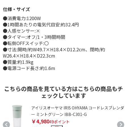
仕様・サイズ
●消費電力:1200W
●1時間あたりの電気代目安:約32.4円
●人感センサー:×
●タイマー:オフ/1・3時間時間
●転倒OFFスイッチ:〇
●寸法:開時/約W49.7×H18.4×D12.2cm、閉時/約
W26.4×H18.4×D22.3cm
●質量:約1.9kg
●電源コード長さ:約1.6m
こちらの商品を見ている方はこちらの商品もチ
ェックしています
ー
アイリスオーヤマ IRIS OHYAMA コードレスブレンダ
ー ミントグリーン IBB-C301-G
￥4,980
49ポイント