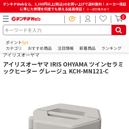
デンキチWebなら、3,300円以上(税込)のお買い上げで送料無料！メーカー保証
に準じた修理を何度でも使える延長保証！
※一部対象外あり
0
HOME
商品一覧ページ
冷蔵庫・洗濯機・生活家電
ポイント
0pt
HOME
商品一覧ページ
季節家電
暖房器具
セラミックヒーター
カテゴリ
おすすめ商品
注目情報
新着商品
ランキング
アイリスオーヤマ
アイリスオーヤマ IRIS OHYAMA ツインセラミ
ックヒーター グレージュ KCH-MN121-C