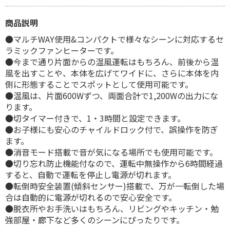
商品説明
●マルチWAY使用&コンパクトで様々なシーンに対応するセ
ラミックファンヒーターです。
●今まで通り片面からの温風運転はもちろん、前後から温
風を出すことや、本体を広げてワイドに、さらに本体を内
側に形態することでスポットとして使用可能です。
●温風は、片面600Wずつ、両面合計で1,200Wの出力にな
ります。
●切タイマー付きで、1・3時間と設定できます。
●お子様にも安心のチャイルドロック付で、誤操作を防ぎ
ます。
●消音モード搭載で音が気になる場所でも使用可能です。
●切り忘れ防止機能付なので、運転中無操作から6時間経過
すると、自動で運転を停止し電源が切れます。
●転倒時安全装置(傾斜センサー)搭載で、万が一転倒した場
合は自動的に電源が切れるので安心安全です。
●脱衣所やお手洗いはもちろん、リビングやキッチン・勉
強部屋・廊下など多くのシーンにぴったりです。