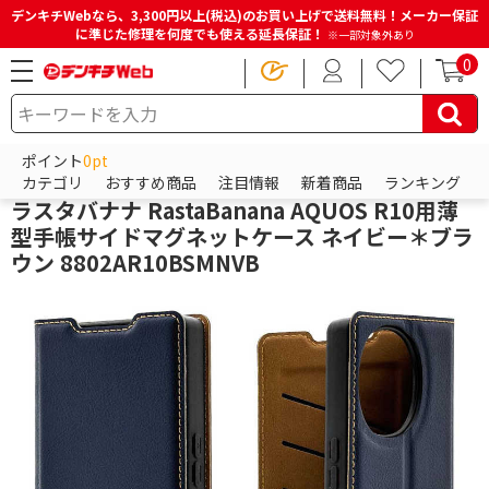
デンキチWebなら、3,300円以上(税込)のお買い上げで送料無料！メーカー保証
に準じた修理を何度でも使える延長保証！
※一部対象外あり
0
HOME
商品一覧ページ
スマホアクセサリー
Androidアクセサリー
Androidケース
ポイント
0pt
テレホンリース
カテゴリ
おすすめ商品
注目情報
新着商品
ランキング
ラスタバナナ RastaBanana AQUOS R10用薄
型手帳サイドマグネットケース ネイビー＊ブラ
ウン 8802AR10BSMNVB