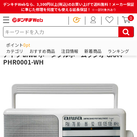
デンキチWebなら、3,300円以上(税込)のお買い上げで送料無料！メーカー保証
に準じた修理を何度でも使える延長保証！
※一部対象外あり
0
HOME
商品一覧ページ
オーディオ
ラジオ
携帯ラジオ
アイワ
ポイント
0pt
カテゴリ
おすすめ商品
注目情報
新着商品
ランキング
アイワ aiwa ポータブルホームラジオ GAA4-
PHR0001-WH