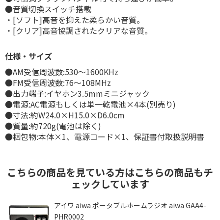
●音質切換スイッチ搭載
・[ソフト]高音を抑えた柔らかい音質。
・[クリア]高音協調されたクリアな音質。
仕様・サイズ
●AM受信周波数:530～1600KHz
●FM受信周波数:76～108MHz
●出力端子:イヤホン3.5mmミニジャック
●電源:AC電源もしくは単一乾電池×4本(別売り)
●寸法:約W24.0×H15.0×D6.0cm
●質量:約720g(電池は除く)
●梱包物:本体×1、電源コード×1、保証書付取扱説明書
こちらの商品を見ている方はこちらの商品もチ
ェックしています
アイワ aiwa ポータブルホームラジオ aiwa GAA4-
PHR0002