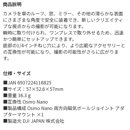
商品説明
カメラを車のルーフ、窓、ミラー、その他の滑らかな表面
にさまざまな角度で安全に装着でき、新しいクリエイティ
ブな視点からの撮影が可能になります。
瞬時に取り付けられ、ワンプレスで取り外せるため、迅速
かつ簡単にセットアップできます。
底部の1/4インチねじ穴により、より広範なアクセサリーと
の互換性が可能になり、撮影の可能性がさらに広がりま
す。
仕様・サイズ
■JAN 6937224116825
■サイズ：57×52.6×57mm
■重量 36.3 g
■互換性 Osmo Nano
■製品構成 Osmo Nano 両方向磁気ボールジョイント アダ
プターマウント ×1
■製造元 DJI JAPAN 株式会社