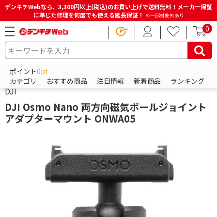
デンキチWebなら、3,300円以上(税込)のお買い上げで送料無料！メーカー保証
に準じた修理を何度でも使える延長保証！
※一部対象外あり
0
HOME
商品一覧ページ
カメラ・カメラレンズ・メモリーカード
ポイント
0pt
アクションカメラアクセサリー
その他アクションカメラアクセサリー
カテゴリ
おすすめ商品
注目情報
新着商品
ランキング
DJI
DJI Osmo Nano 両方向磁気ボールジョイント
アダプターマウント ONWA05