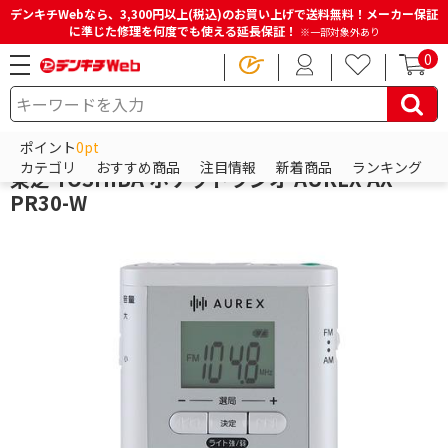
デンキチWebなら、3,300円以上(税込)のお買い上げで送料無料！メーカー保証
に準じた修理を何度でも使える延長保証！
※一部対象外あり
0
HOME
商品一覧ページ
オーディオ
ラジオ
携帯ラジオ
東芝
ポイント
0pt
カテゴリ
おすすめ商品
注目情報
新着商品
ランキング
東芝 TOSHIBA ポケットラジオ AUREX AX-
PR30-W