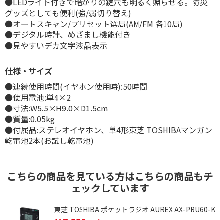
●LEDライト付きで暗がりの鍵穴も明るく照らせる。防災
グッズとしても便利(強/弱切り替え)
●オートスキャン/プリセット選局(AM/FM 各10局)
●デジタル時計、めざまし機能付き
●見やすいデカ文字液晶表示
仕様・サイズ
●連続使用時間(イヤホン使用時):50時間
●使用電池:単4×2
●寸法:W5.5×H9.0×D1.5cm
●質量:0.05kg
●付属品:ステレオイヤホン、単4形東芝 TOSHIBAマンガン
乾電池2本(お試し乾電池)
こちらの商品を見ている方はこちらの商品もチ
ェックしています
載
東芝 TOSHIBA ポケットラジオ AUREX AX-PRU60-K