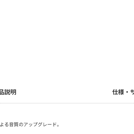
品説明
仕様・
術による音質のアップグレード。