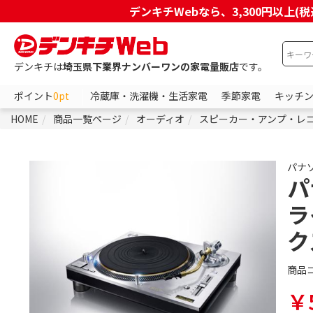
デンキチWebなら、3,300円以
デンキチは
埼玉県下業界ナンバーワンの家電量販店
です。
ポイント
0pt
冷蔵庫・洗濯機・生活家電
季節家電
キッチ
HOME
商品一覧ページ
オーディオ
スピーカー・アンプ・レ
パナ
パ
ラ
ク
商品
￥5