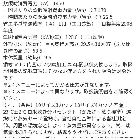
炊飯時消費電力（W） 1460
一回あたりの炊飯時消費電力量（Wh）※7 179
一時間あたりの保温時消費電力量（Wh）※7 22.5
省エネ基準達成率（％） 111（エコ炊飯）：目標年度2008
年度
年間消費電力量（kWh/年） 120.6（エコ炊飯）
外形寸法（約cm）幅×奥行×高さ 29.5×36×27（ふた開
き時の高さ）53.5
本体質量（約kg） 9.5
備考 ※1：内釜のフッ素加工は5年間無償交換します。取扱
説明書の記載事項にそわない使い方をされた場合は対象外
です。
※2：メニューによってかかる圧力が異なります。
※3：メニューによって異なります。取扱説明書をご確認く
ださい。
※4：（条件）10サイズ3カップ 18サイズ4カップ 室温：
23℃±2℃ 白米炊き分けセレクト（かたさ・粘り標準）選
択時と蒸気セーブ選択時。当社自社基準による当社測定
値。周囲の環境などによって蒸気量は異なります。尚、蒸
気量は抑えられますが、結露ややけどにご注意ください。