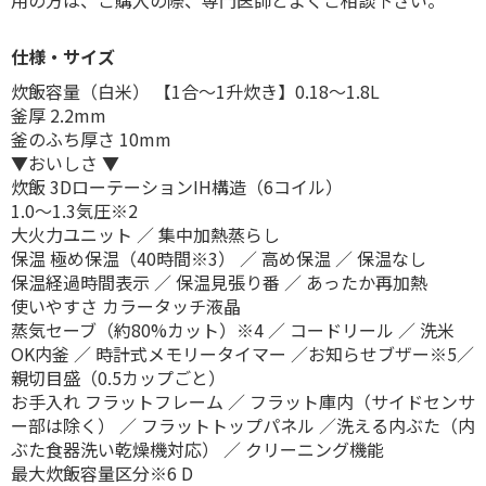
用の方は、ご購入の際、専門医師とよくご相談下さい。
仕様・サイズ
炊飯容量（白米） 【1合～1升炊き】0.18～1.8L
釜厚 2.2mm
釜のふち厚さ 10mm
▼おいしさ ▼
炊飯 3DローテーションIH構造（6コイル）
1.0～1.3気圧※2
大火力ユニット ／ 集中加熱蒸らし
保温 極め保温（40時間※3） ／ 高め保温 ／ 保温なし
保温経過時間表示 ／ 保温見張り番 ／ あったか再加熱
使いやすさ カラータッチ液晶
蒸気セーブ（約80%カット）※4 ／ コードリール ／ 洗米
OK内釜 ／ 時計式メモリータイマー ／お知らせブザー※5／
親切目盛（0.5カップごと）
お手入れ フラットフレーム ／ フラット庫内（サイドセンサ
ー部は除く） ／ フラットトップパネル ／洗える内ぶた（内
ぶた食器洗い乾燥機対応） ／ クリーニング機能
最大炊飯容量区分※6 D