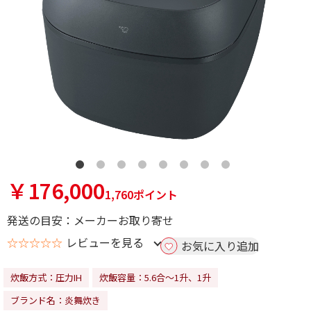
￥176,000
1,760ポイント
発送の目安：メーカーお取り寄せ
☆☆☆☆☆
レビューを見る
お気に入り追加
炊飯方式：圧力IH
炊飯容量：5.6合～1升、1升
ブランド名：炎舞炊き