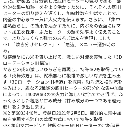
した。新製品では分割した底IHヒーターの強みである「部
分的な集中加熱」ををより活かすために、それぞれの底IH
ヒーターの切り替えを遅くし、加熱秒数を伸ばすことで、
内釜の中心まで一気に大火力を伝えます。さらに、「集中
加熱蒸らし」の効果を活かすために、内ぶたの表面にはマ
ット加工を採用。ふたヒーターの熱を効率よく伝えること
で、よりふっくらと弾力のあるごはんを実現しました。
※1 「炊き分けセレクト」・「急速」メニュー選択時の
み。
縦横無尽にお米を舞い上げる、激しい対流を実現した「3D
ローテーションIH構造」
かまどの炎の激しいゆらぎを再現し、特許※2も取得してい
る「炎舞炊き」は、縦横無尽に複雑で激しい対流を生み出
す「3DローテーションIH構造」を採用。縦対流と横対流を
生み出す、異なる2種類の底IHヒーターの部分的な集中加熱
によって、1400W※3の大火力と激しい対流でかき混ぜ、ふ
っくらとした粒感と甘み成分（甘み成分の一つである還元
糖）を引き出します。
※2 第6833440号。登録日2021年2月5日。部分的に集中加
熱を実現する独自の炊飯方式において特許を取得
※3 象印マホービン社炊飯ジャー底IHヒーターの定格消費