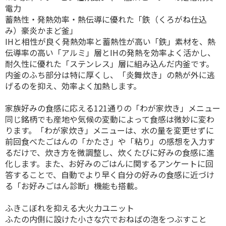
電力
蓄熱性・発熱効率・熱伝導に優れた「鉄（くろがね仕込
み）豪炎かまど釜」
IHと相性が良く発熱効率と蓄熱性が高い「鉄」素材を、熱
伝導率の高い「アルミ」層とIHの発熱を効率よく活かし、
耐久性に優れた「ステンレス」層に組み込んだ内釜です。
内釜のふち部分は特に厚くし、「炎舞炊き」の熱が外に逃
げるのを抑え、効率よく加熱します。
家族好みの食感に応える121通りの「わが家炊き」メニュー
同じ銘柄でも産地や気候の変動によって食感は微妙に変わ
ります。「わが家炊き」メニューは、水の量を変更せずに
前回食べたごはんの「かたさ」や「粘り」の感想を入力す
るだけで、炊き方を微調整し、炊くたびに好みの食感に進
化します。また、お好みのごはんに関するアンケートに回
答することで、自動でより早く自分の好みの食感に近づけ
る「お好みごはん診断」機能も搭載。
ふきこぼれを抑える大火力ユニット
ふたの内側に設けた小さな穴でおねばの泡をつぶすこと