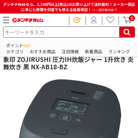
デンキチWebなら、3,300円以上(税込)のお買い上げで送料無料！メーカー保証
に準じた修理を何度でも使える延長保証！
※一部対象外あり
0
HOME
商品一覧ページ
キッチン・調理家電
炊飯器・精米機
炊飯器
ポイント
0pt
象印
カテゴリ
おすすめ商品
注目情報
新着商品
ランキング
象印 ZOJIRUSHI 圧力IH炊飯ジャー 1升炊き 炎
舞炊き 黒 NX-AB18-BZ