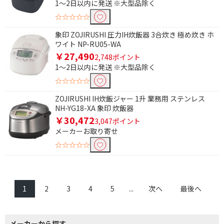
1～2日以内に発送 ※大型品除く
☆☆☆☆☆
象印 ZOJIRUSHI 圧力IH炊飯器 3合炊き 極め炊き ホ
ワイト NP-RU05-WA
￥27,490
2,748ポイント
1～2日以内に発送 ※大型品除く
☆☆☆☆☆
ZOJIRUSHI IH炊飯ジャー 1升 業務用 ステンレス
NH-YG18-XA 象印 炊飯器
￥30,472
3,047ポイント
メーカーお取り寄せ
☆☆☆☆☆
1
2
3
4
5
...
次へ
最後へ
メーカーから探す