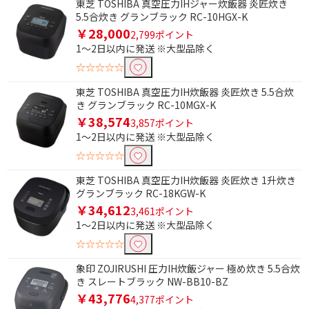
東芝 TOSHIBA 真空圧力IHジャー炊飯器 炎匠炊き
5.5合炊き グランブラック RC-10HGX-K
除外する
￥28,000
2,799ポイント
除外する にチェックを入れると、指定したワード
1～2日以内に発送 ※大型品除く
を除外して検索します。
☆☆☆☆☆
価格で絞り込む
東芝 TOSHIBA 真空圧力IH炊飯器 炎匠炊き 5.5合炊
き グランブラック RC-10MGX-K
円
~
￥38,574
3,857ポイント
1～2日以内に発送 ※大型品除く
円
☆☆☆☆☆
ブランド名で絞り込む
東芝 TOSHIBA 真空圧力IH炊飯器 炎匠炊き 1升炊き
グランブラック RC-18KGW-K
炎舞炊き
極め炊き
￥34,612
3,461ポイント
炭炊釜
炊きたて
1～2日以内に発送 ※大型品除く
☆☆☆☆☆
炎匠炊き
ご泡火炊き
象印 ZOJIRUSHI 圧力IH炊飯ジャー 極め炊き 5.5合炊
炊飯容量で絞り込む
き スレートブラック NW-BB10-BZ
￥43,776
4,377ポイント
1.5合
2合