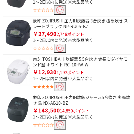
1～2日以内に発送 ※大型品除く
3合
3.5合
☆☆☆☆☆
5.5合
1升
象印 ZOJIRUSHI 圧力IH炊飯器 3合炊き 極め炊き ス
レートブラック NP-RU05-BZ
1.5升
3～5.5合
￥27,490
2,748ポイント
1～2日以内に発送 ※大型品除く
5.6合～1升
1.1～3升
☆☆☆☆☆
炊飯方式で絞り込む
東芝 TOSHIBA IH炊飯器 5.5合炊き 備長炭ダイヤモ
ンド釜 ホワイト RC-10HW-W
圧力IH
IH
￥12,930
1,292ポイント
マイコン
1～2日以内に発送 ※大型品除く
★★★★★
象印 ZOJIRUSHI 圧力IH炊飯ジャー 5.5合炊き 炎舞炊
き 黒 NX-AB10-BZ
￥148,500
14,850ポイント
1～2日以内に発送 ※大型品除く
☆☆☆☆☆