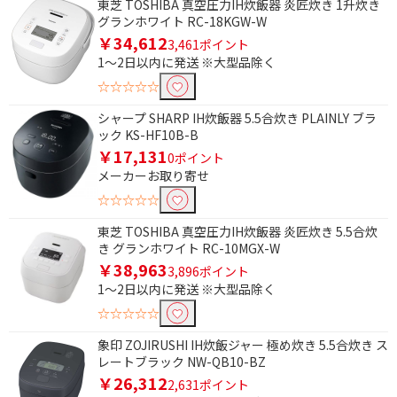
東芝 TOSHIBA 真空圧力IH炊飯器 炎匠炊き 1升炊き
グランホワイト RC-18KGW-W
￥34,612
3,461ポイント
1～2日以内に発送 ※大型品除く
☆☆☆☆☆
シャープ SHARP IH炊飯器 5.5合炊き PLAINLY ブラ
ック KS-HF10B-B
￥17,131
0ポイント
メーカーお取り寄せ
☆☆☆☆☆
東芝 TOSHIBA 真空圧力IH炊飯器 炎匠炊き 5.5合炊
き グランホワイト RC-10MGX-W
￥38,963
3,896ポイント
1～2日以内に発送 ※大型品除く
☆☆☆☆☆
象印 ZOJIRUSHI IH炊飯ジャー 極め炊き 5.5合炊き ス
レートブラック NW-QB10-BZ
￥26,312
2,631ポイント