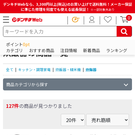
デンキチWebなら、3,300円以上(税込)のお買い上げで送料無料！メーカー保証
に準じた修理を何度でも使える延長保証！
※一部対象外あり
0
HOME
商品一覧ページ
キッチン・調理家電
炊飯器・精米機
炊飯器
ポイント
0pt
炊飯器の商品一覧
カテゴリ
おすすめ商品
注目情報
新着商品
ランキング
全て
|
キッチン・調理家電
|
炊飯器・精米機
|
炊飯器
商品カテゴリから探す
127件
の商品が見つかりました