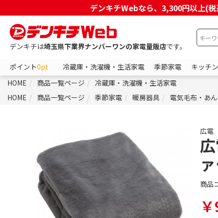
デンキチWebなら、3,300円以
デンキチは
埼玉県下業界ナンバーワンの家電量販店
です。
ポイント
0pt
冷蔵庫・洗濯機・生活家電
季節家電
キッチ
HOME
商品一覧ページ
冷蔵庫・洗濯機・生活家電
HOME
商品一覧ページ
季節家電
暖房器具
電気毛布・あん
広電
広
ァ
商品
￥9