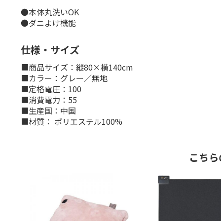
●本体丸洗いOK
●ダニよけ機能
仕様・サイズ
■商品サイズ：縦80×横140cm
■カラー：グレー／無地
■定格電圧：100
■消費電力：55
■生産国：中国
■材質： ポリエステル100%
こちら