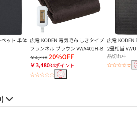
ーペット 単体
広電 KODEN 電気毛布 しきタイプ
広電 KODE
C
フランネル ブラウン VWA401H-B
2畳相当 VWU2
20%OFF
品切れ中
￥4,378
￥3,480
☆☆☆☆☆
34ポイント
☆☆☆☆☆
0)