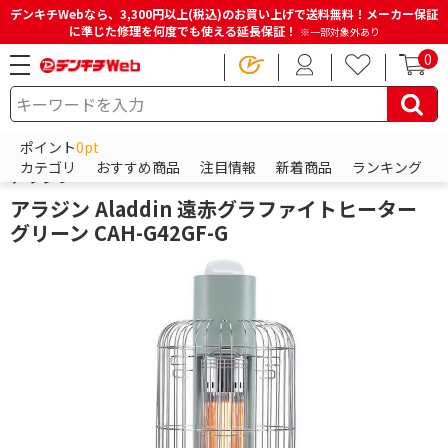
デンキチWebなら、3,300円以上(税込)のお買い上げで送料無料！メーカー保証
に準じた修理を何度でも使える延長保証！
※一部対象外あり
0
HOME
商品一覧ページ
冷蔵庫・洗濯機・生活家電
ポイント
0pt
HOME
商品一覧ページ
季節家電
暖房器具
電気ストーブ
カテゴリ
おすすめ商品
注目情報
新着商品
ランキング
アラジン
アラジン Aladdin 遠赤グラファイトヒーター
グリーン CAH-G42GF-G