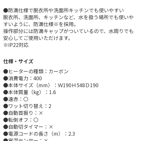
●防滴仕様で脱衣所や洗面所キッチンでも使いやすい
脱衣所、洗面所、キッチンなど、水を扱う場所でも使いや
すいように、防滴仕様※を採用。
操作部分には防滴キャップがついているので、水周りでも
安心してご使用いただけます。
※IP22対応
仕様・サイズ
●ヒーターの種類：カーボン
●消費電力：400
●本体サイズ（mm）：Ｗ190Ｈ548Ｄ190
●本体質量（kg）：1.6
●遠赤：〇
●ワット切り替え：2
●自動首振り：×
●転倒オフ：〇
●自動切タイマー：×
●電源コードの長さ（m）：2.3
●室温センサー：×