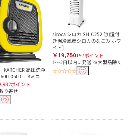
siroca シロカ SH-C252 [加湿付
き温冷風扇シロカのなごみ ホワ
イト]
￥19,750
197ポイント
1～2日以内に発送 ※大型品除く
KARCHER 高圧洗浄
☆☆☆☆☆
1.600-050.0 Kミニ
2,982ポイント
取り寄せ