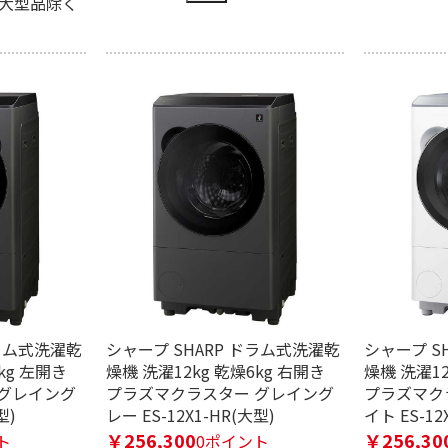
※大型品除く
★☆☆
ドラム式洗濯乾
シャープ SHARP ドラム式洗濯乾
シャープ S
まで
kg 左開き
燥機 洗濯12kg 乾燥6kg 右開き
燥機 洗濯12
グレイング
プラズマクラスター グレイング
プラズマク
型)
レー ES-12X1-HR(大型)
イト ES-12
￥256,300
￥256,30
ト
0ポイント
マー
ON / OFFタイマー
タイマーなし