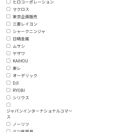
600mm未満
600mm～65
ヒロコーポレーション
満
マクロス
50cm未満
90cm～1
東京企画販売
三菱レイヨン
奥行で絞り込む
シャークニンジャ
日晴金属
500mm未満
500～550
ムサシ
ヤザワ
高さで絞り込む
KAIHOU
1800mm以上
1700～180
東レ
オーデリック
500mm未満
DJI
RYOBI
ドア数で絞り込む
シリウス
1ドア
2ドア
ジャパンインターナショナルコマー
ス
ドアタイプで絞り込む
ノーリツ
右開きタイプ
観音開きタ
三ツ星貿易