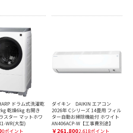
HARP ドラム式洗濯乾
ダイキン DAIKIN エアコン
kg 乾燥6kg 右開き
2026年 Cシリーズ 14畳用 フィル
ラスター マットホワ
ター自動お掃除機能付 ホワイト
X1-WR(大型)
AN406ACP-W【工事費別途】
0
￥261,800
0ポイント
2,618ポイント
有