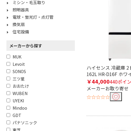
ミシン・毛玉取り
照明器具
電球・蛍光灯・点灯管
換気扇
住宅設備
メーカーから探す
MUK
Levoit
ハイセンス 冷蔵庫 2
SONOS
162L HR-D16F ホワ
三ツ星
￥44,000
440ポイ
おおたけ
メーカーお取り寄せ
WUBEN
☆☆☆☆☆
UYEKI
Mindoo
GDT
パナソニック
東芝