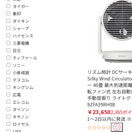
タイガー
象印
ダイキン
シャープ
ハイセンス
三菱電機
日立
ティファール
フリーワードで絞り込む
ソニー
リズム時計 DCサー
小泉成器
Silky Wind Circul
テスコム
ー 40畳 最大到達距離
キングジム
除外する
転ファン式 左右自動
除外する にチェックを入れると、指
広電
手動首振り ライトグ
エレコム
9ZFA39RH08
価格で絞り込む
ダイソン
￥23,650
2,365ポ
キヤノン
1～2日以内に発送 
円
~
ロイヤル
☆☆☆☆☆
LIXIL