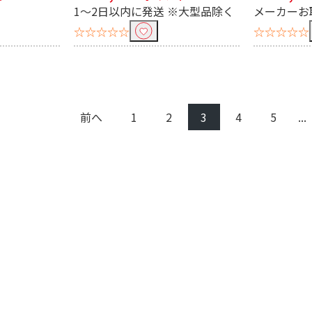
1～2日以内に発送 ※大型品除く
メーカーお
☆☆☆☆☆
☆☆☆☆☆
L（5～6
500L～549L（4～5
450L～499L（4～5
400L～
人）
人）
L（1人）
100L～149L（1人）
～99L
前へ
1
2
3
4
5
...
0L未満
200L～250L未満
150L～200L未満
100L
9L
100L～149L
150L～199L