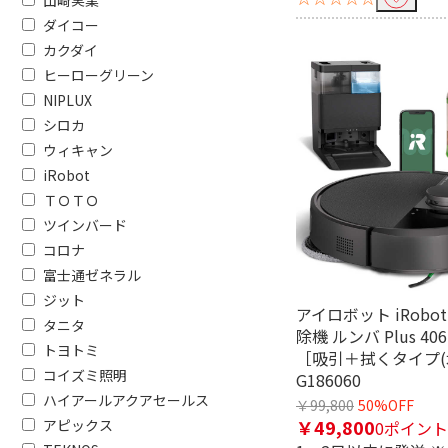
山崎実業
畳数目安で絞り込む
ダイコー
カクダイ
おもに6畳用
おもに8
ヒーローグリーン
NIPLUX
電源で絞り込む
シロカ
100V
200V
ウィキャン
iRobot
便利&快適機能で絞り込む
ＴＯＴＯ
ツインバード
フィルターお掃除
スマホ連携（
コロナ
富士通ゼネラル
人感センサー
快適除
ジット
アイロボット iRobo
タッチオープン
脱臭機
タニタ
除機 ルンバ Plus 406
トヨトミ
［吸引＋拭くタイプ(
温水洗浄機能
スマホ操作
コイズミ照明
G186060
ハイアールアクアセールス
￥99,800
50%OFF
省エネ性能で絞り込む
￥49,800
アピックス
0ポイント