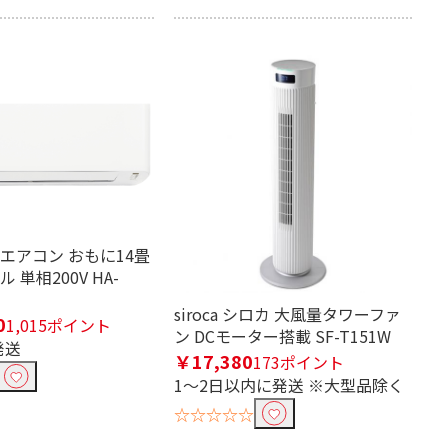
に26畳用
気機能
加湿機能
エアコン おもに14畳
ル 単相200V HA-
動霜取り
耐熱トップテーブル
siroca シロカ 大風量タワーファ
そうじ機能
ふろ水ポンプ
0
1,015ポイント
ン DCモーター搭載 SF-T151W
発送
￥17,380
173ポイント
1～2日以内に発送 ※大型品除く
☆☆☆☆☆