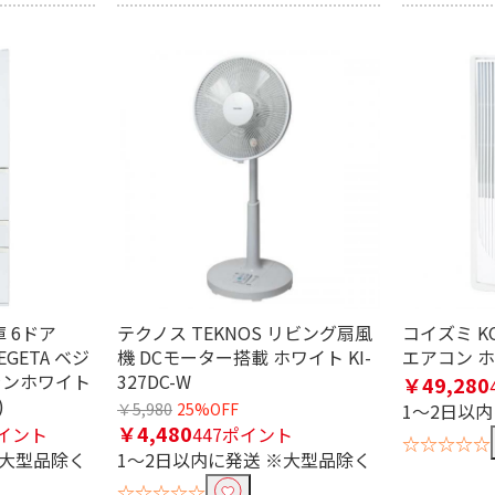
畳
21～30畳
31畳～
 ナノイ
ダイキン ストリーマ
畳
21～30畳
庫 6ドア
テクノス TEKNOS リビング扇風
コイズミ K
なし
有
無
EGETA ベジ
機 DCモーター搭載 ホワイト KI-
エアコン ホワ
ランホワイト
327DC-W
￥49,280
)
￥5,980
25%OFF
1～2日以
￥4,480
ポイント
447ポイント
☆☆☆☆☆
ん
大清快
nocria（ノクリア）
ZAB
※大型品除く
1～2日以内に発送 ※大型品除く
☆☆☆☆☆