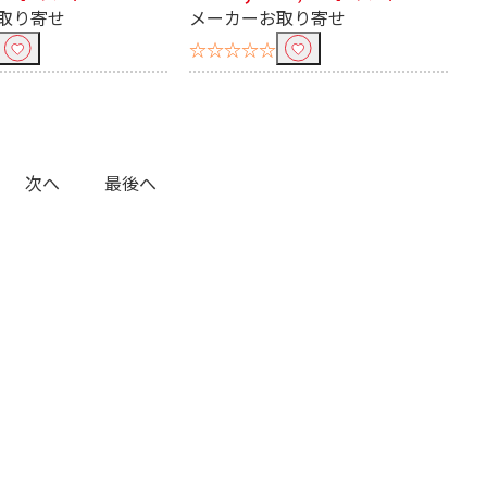
取り寄せ
メーカーお取り寄せ
☆☆☆☆☆
449L（3～4
300L～399L（2～3
人）
人）
次へ
最後へ
～150L未満
50L～100L未満