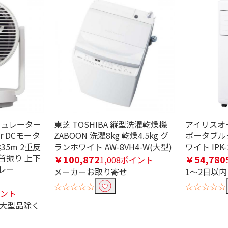
条件で絞り込む
キュレーター
東芝 TOSHIBA 縦型洗濯乾燥機
アイリスオーヤ
ator DCモータ
ZABOON 洗濯8kg 乾燥4.5kg グ
ポータブルク
35m 2重反
ランホワイト AW-8VH4-W(大型)
ワイト IPK-
首振り 上下
￥100,872
￥54,780
1,008ポイント
定したワードを除外して検索します。
レー
メーカーお取り寄せ
1～2日以
☆☆☆☆☆
☆☆☆☆☆
イント
※大型品除く
円