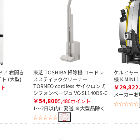
ドア 右開き
東芝 TOSHIBA 掃除機 コードレ
ケルヒャー 
イト (大型)
ススティッククリーナー
機 K MINI 
TORNEO cordless サイクロン式
￥29,822
ント
シフォンベージュ VC-SL140DS-C
メーカーお
￥54,800
5,480ポイント
☆☆☆☆☆
1～2日以内に発送 ※大型品除く
☆☆☆☆☆