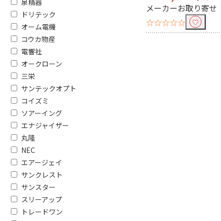
泉精器
メーカーお取り寄せ
ドリテック
☆☆☆☆☆
容量(目安人数)で絞り込む
オーム電機
コウカ物産
600L～（6人～）
550L～599
人）
電響社
オークローン
200L～299L（1～2
150L～199
三栄
人）
サンテックオプト
コイズミ
冷蔵室容量で絞り込む
ソアーイング
300L以上
250L～30
エナジャイザー
50L未満
丸隆
NEC
冷凍室容量(冷蔵庫)で絞り込む
エアージェイ
サンクレスト
～49L
50L～9
サンスター
スリーアップ
横幅で絞り込む
トレードワン