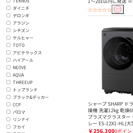
1～2日以内に発送 
TEKNOS
省エネ★☆☆☆☆
省エネ★★
ダイニチ
☆☆☆☆☆
デロンギ
冷暖房種類で絞り込む
アラジン
冷房専用
シチズン
ケルヒャー
対応畳数（冷房時）で絞り込む
TOTO
アビテラックス
4～7畳
ハイアール
NEOVE
ノンドレンで絞り込む
AQUA
ノンドレン
THREEUP
トップランド
冷房対応畳数で絞り込む
ブラック&デッカー
シャープ SHARP 
CCP
冷房6畳まで
冷房10畳
燥機 洗濯12kg 乾燥6
パロマ
プラズマクラスター 
リンナイ
タイマーで絞り込む
レー ES-12X1-HL(大
フカイ
￥256,300
0ポイン
タイマーあり
OFFタイ