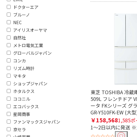
空気清浄適用畳数で絞り込む
ドクターエア
～10畳
11～20
ブルーノ
NEC
イオン方式で絞り込む
アイリスオーヤマ
シャープ プラズマク
パナソニック
自然社
ラスター
ー
メトロ電気工業
グローバルジャパン
加湿適用畳数で絞り込む
コンカ
リズム時計
～10畳
11～20
マキタ
ショップジャパン
リモコンで絞り込む
ホタルクス
東芝 TOSHIBA 冷蔵
リモコン付き
リモコン
509L フレンチドア V
ココニル
ータ FKシリーズ グ
エコバックス
ブランド名で絞り込む
GR-Y510FK-EW (大型
星岡商事
￥158,568
1,585
ファンマックスジャパン
うるさらX
白くまく
1～2日以内に発送 
京セラ
☆☆☆☆☆