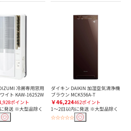
OIZUMI 冷房専用窓用
ダイキン DAIKIN 加湿空気清浄機
イト KAW-16252W
ブラウン MCK556A-T
￥46,224
4,928ポイント
462ポイント
内に発送 ※大型品除く
1～2日以内に発送 ※大型品除く
☆☆☆☆☆
OON（ザブー
ン）