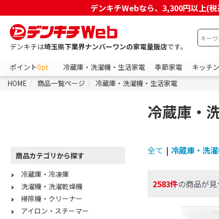
デンキチWebなら、3,300円以
デンキチは
埼玉県下業界ナンバーワンの家電量販店
です。
ポイント
0pt
冷蔵庫・洗濯機・生活家電
季節家電
キッチ
HOME
商品一覧ページ
冷蔵庫・洗濯機・生活家電
冷蔵庫・
全て
|
冷蔵庫・洗濯
商品カテゴリから探す
冷蔵庫・冷凍庫
2583件
の商品が見
洗濯機・洗濯乾燥機
掃除機・クリーナー
アイロン・スチーマー