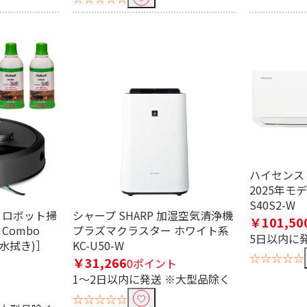
畳用
おもに10畳用
おもに14畳用
おも
内蔵）
スマホ連携（別売対
空気清浄機能
換
応）
ハイセンス 
2025年モデ
湿
気流制御
自動製氷機能
自
S40S2-W
t ロボット掃
シャープ SHARP 加湿空気清浄機
能
除菌機能
洗剤・柔軟剤 自動投
自動お
￥101,50
 Combo
プラズマクラスター ホワイト系
入
5日以内に
水拭き)］
KC-U50-W
機能
☆☆☆☆☆
￥31,266
0ポイント
1～2日以内に発送 ※大型品除く
☆☆☆☆☆