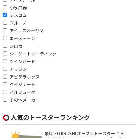
小泉成器
円
~
テスコム
ブルーノ
円
アイリスオーヤマ
エーステージ
便利&快適機能で絞り込む
シロカ
焼き色調節
シナジートレーディング
ツインバード
加熱方式で絞り込む
アラジン
アビテラックス
電熱式
遠赤外線ヒーター
クイジナート
ヒーター/スチーム
過熱水蒸気
バルミューダ
その他メーカー
消費電力で絞り込む
1001W以上
500W以下
人気のトースターランキング
1000W以上
1300W
象印 ZOJIRUSHI オーブントースター こん
500W