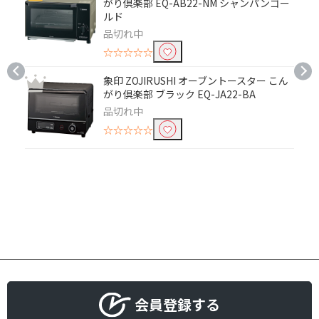
がり倶楽部 EQ-AB22-NM シャンパンゴー
ルド
トースター枚数で絞り込む
品切れ中
☆☆☆☆☆
１枚
２枚
象印 ZOJIRUSHI オーブントースター こん
３枚
４枚
がり倶楽部 ブラック EQ-JA22-BA
品切れ中
☆☆☆☆☆
会員登録する