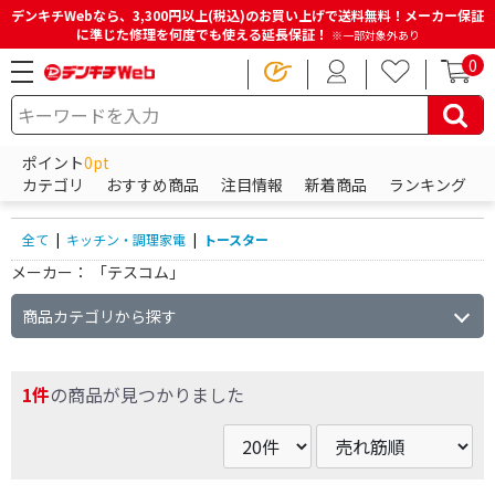
デンキチWebなら、3,300円以上(税込)のお買い上げで送料無料！メーカー保証
に準じた修理を何度でも使える延長保証！
※一部対象外あり
0
HOME
商品一覧ページ
キッチン・調理家電
トースター
ポイント
0pt
トースターの商品一覧
カテゴリ
おすすめ商品
注目情報
新着商品
ランキング
全て
|
キッチン・調理家電
|
トースター
メーカー：
「テスコム」
商品カテゴリから探す
1件
の商品が見つかりました