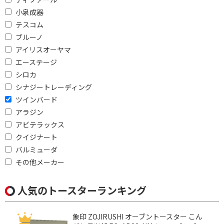
小泉成器
円
~
テスコム
ブルーノ
円
アイリスオーヤマ
エーステージ
便利&快適機能で絞り込む
シロカ
焼き色調節
シナジートレーディング
ツインバード
加熱方式で絞り込む
アラジン
アビテラックス
電熱式
遠赤外線ヒーター
クイジナート
ヒーター/スチーム
過熱水蒸気
バルミューダ
その他メーカー
消費電力で絞り込む
1001W以上
500W以下
人気のトースターランキング
1000W以上
1300W
象印 ZOJIRUSHI オーブントースター こん
500W