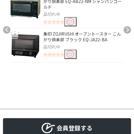
がり倶楽部 EQ-AB22-NM シャンパンゴー
ルド
トースター枚数で絞り込む
品切れ中
☆☆☆☆☆
１枚
２枚
象印 ZOJIRUSHI オーブントースター こん
３枚
４枚
がり倶楽部 ブラック EQ-JA22-BA
品切れ中
☆☆☆☆☆
会員登録する