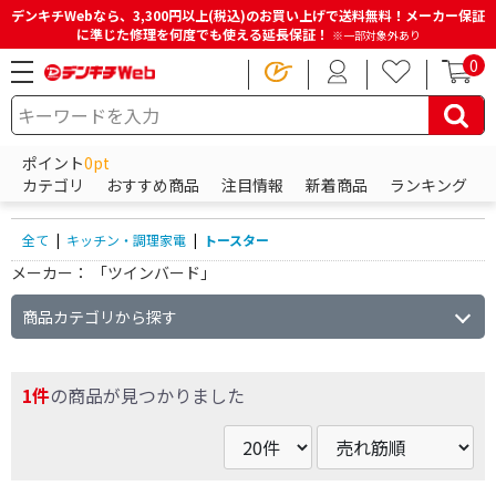
デンキチWebなら、3,300円以上(税込)のお買い上げで送料無料！メーカー保証
に準じた修理を何度でも使える延長保証！
※一部対象外あり
0
HOME
商品一覧ページ
キッチン・調理家電
トースター
ポイント
0pt
トースターの商品一覧
カテゴリ
おすすめ商品
注目情報
新着商品
ランキング
全て
|
キッチン・調理家電
|
トースター
メーカー：
「ツインバード」
商品カテゴリから探す
1件
の商品が見つかりました