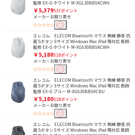
監修 EX-G ホワイト M-XGL30BBSKCWH
BlueLED
IR LED
￥5,379
537ポイント
メーカーお取り寄せ
光学式
クロスLANケーブル
☆☆☆☆☆
USB Type-C
USB Type-A
エレコム ELECOM Bluetooth マウス 無線 静音 抗
スタンダードタイプ
フラットタイプ
菌 5ボタン Sサイズ Windows Mac iPad 等対応 医師
監修 EX-G ホワイト M-XGS30BBSKCWH
巻き取りタイプ
￥5,180
518ポイント
メーカーお取り寄せ
形状で絞り込む
☆☆☆☆☆
標準
薄型
エレコム ELECOM Bluetooth マウス 無線 静音 抗
菌 5ボタン Sサイズ Windows Mac iPad 等対応 医師
エルゴノミクス
トラックボール
監修 EX-G ブルー M-XGS30BBSKCBU
スライド式
ノック式
￥5,180
518ポイント
メーカーお取り寄せ
キャップ式
☆☆☆☆☆
容量で絞り込む
エレコム ELECOM Bluetooth マウス 無線 静音 抗
菌 5ボタン Sサイズ Windows Mac iPad 等対応 医師
16GB
32GB