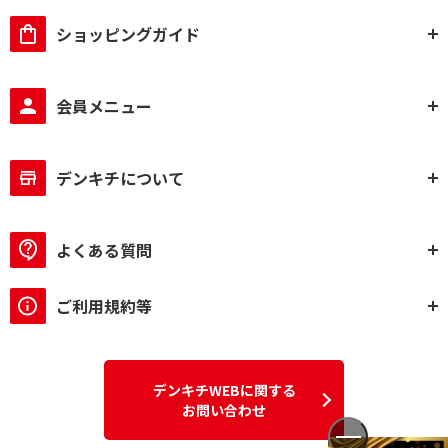
USB-C接続対応
ショッピングガイド
HDMI接続で絞り込む
会員メニュー
HDMI対応
Display Port端子接続で絞り込む
デンキチについて
DisplayPort端子対応
よくある質問
パネル種類で絞り込む
IPSパネル
Fast IPSパネル
ご利用規約等
表面処理で絞り込む
ノングレア（非光沢）
デンキチWEBに関する
お問い合わせ
ブルーライトカット機能で絞り込む