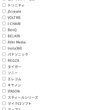
トリニティ
メモリ：16GB
j5create
VOLTME
搭載ストレージタイプで絞り込む
I-CHAIN
SSD
eMMC
BenQ
BELKIN
UFS
AVer Media
ストレージ容量で絞り込む
Insta360
パナソニック
64GB未満
120GB～240GB未満
REGZA
240GB～500GB未満
500GB～1TB未満
タイガー
ソニー
240GB～
500GB～
エレコム
キヤノン
グラフィックで絞り込む
IPASON
CPU内蔵グラフィック
スティールシリーズ
ス
マイクロソフト
アップル