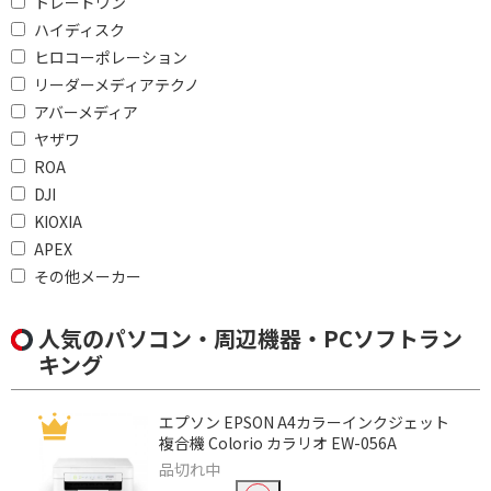
トレードワン
Wi-Fiモデル
ハイディスク
ヒロコーポレーション
通信方式(タブレット)で絞り込む
リーダーメディアテクノ
アバーメディア
Wi-Fiモデル
ヤザワ
ROA
ストレージで絞り込む
DJI
128GB～
64GB～
KIOXIA
APEX
32GB～
16GB～
その他メーカー
64GB
128GB
人気のパソコン・周辺機器・PCソフトラン
無線LAN(タブレット)で絞り込む
キング
ac/n/a/g/b
エプソン EPSON A4カラーインクジェット
iPadで絞り込む
複合機 Colorio カラリオ EW-056A
品切れ中
iPad(A16)
iPad Air 11 (M3)