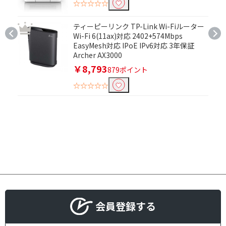
☆☆☆☆☆
種別で絞り込む
ティーピーリンク TP-Link Wi-Fiルーター
Wi-Fi 6(11ax)対応 2402+574Mbps
マウス
キーボード
EasyMesh対応 IPoE IPv6対応 3年保証
Archer AX3000
キーボード・マウスセ
ット
￥8,793
879ポイント
☆☆☆☆☆
Officeソフトで絞り込む
Office
HomeandBusiness
モニター種類(液晶ディスプレイ)で絞り込む
ゲーミング
モバイル
モニターサイズで絞り込む
会員登録する
27インチ～28インチ未
23インチ～24インチ未
満
満