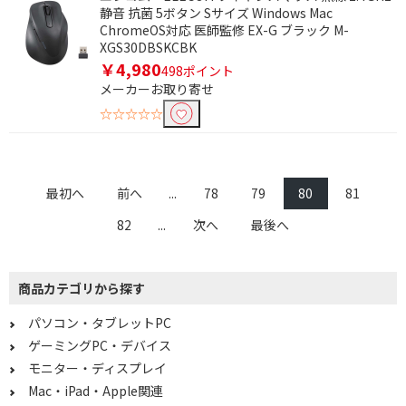
静音 抗菌 5ボタン Sサイズ Windows Mac
LANケーブル
LAN延長・変換コネク
ChromeOS対応 医師監修 EX-G ブラック M-
タ
XGS30DBSKCBK
￥4,980
498ポイント
USBケーブル
延長ケーブル
メーカーお取り寄せ
TypeC変換ケーブル・
☆☆☆☆☆
プラグ
モニタサイズで絞り込む
最初へ
前へ
...
78
79
80
81
10型未満
10型～11型未満
82
...
次へ
最後へ
13型～14型未満
14型～15型未満
16型以上
7型～
商品カテゴリから探す
8型～
9型～
パソコン・タブレットPC
10型～
11型～
ゲーミングPC・デバイス
12型～
13型～
モニター・ディスプレイ
Mac・iPad・Apple関連