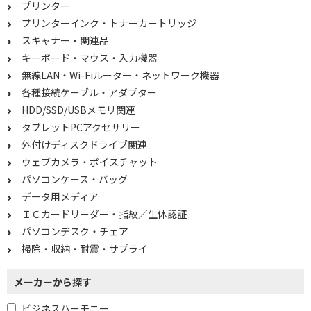
4K・有機EL対応で絞り込む
プリンター
プリンターインク・トナーカートリッジ
非対応
スキャナー・関連品
キーボード・マウス・入力機器
OSで絞り込む
無線LAN・Wi-Fiルーター・ネットワーク機器
Windows11 Home
Android 11～
各種接続ケーブル・アダプター
HDD/SSD/USBメモリ関連
CPUで絞り込む
タブレットPCアクセサリー
外付けディスクドライブ関連
intel Core Ultra 5
intel Core i3
ウェブカメラ・ボイスチャット
intel Core i5
intel Core i7
パソコンケース・バッグ
AMD Ryzen 5
AMD Ryzen 7
データ用メディア
ＩＣカードリーダー・指紋／生体認証
Snapdragon X Plus
MediaTek
パソコンデスク・チェア
Snapdragon
その他CPU
掃除・収納・耐震・サプライ
メモリで絞り込む
メーカーから探す
メモリ：4GB
メモリ：12GB
ビジネスハーモニー