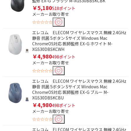
監修 EX-G ブラック M-XGS30BBSKCBK
￥5,180
64GB
128GB
518ポイント
メーカーお取り寄せ
250GB
256GB
☆☆☆☆☆
1TB
6TB～7TB未満
エレコム ELECOM ワイヤレスマウス 無線 2.4GHz
静音 抗菌 5ボタン Sサイズ Windows Mac
4TB～5TB未満
2TB～3TB未満
ChromeOS対応 医師監修 EX-G ホワイト M-
1TB～2TB未満
501GB～600GB
XGS30DBSKCWH
￥4,980
498ポイント
301GB～500GB
2TB
メーカーお取り寄せ
☆☆☆☆☆
口数で絞り込む
エレコム ELECOM ワイヤレスマウス 無線 2.4GHz
1個口
2個口
静音 抗菌 5ボタン Sサイズ Windows Mac
ChromeOS対応 医師監修 EX-G ブルー M-
3個口
4個口
XGS30DBSKCBU
￥4,980
6個口
498ポイント
メーカーお取り寄せ
☆☆☆☆☆
種類で絞り込む
エレコム ELECOM ワイヤレスマウス 無線 2.4GHz
iPad
iPad Air