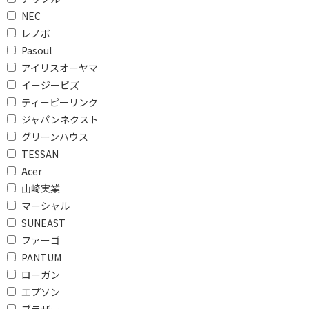
本体重量で絞り込む
NEC
500g未満
500g以上～800g未満
レノボ
Pasoul
800g以上～1kg未満
1kg以上～1.3kg未満
アイリスオーヤマ
1.5kg以上～1.8kg未満
2kg以上～2.5kg未満
イージービズ
ティーピーリンク
オフィスソフトで絞り込む
ジャパンネクスト
グリーンハウス
Office Home and
Microsoft 365
Business
Personal
TESSAN
Acer
Microsoft 365 Basic
無し
山崎実業
マーシャル
光学ドライブで絞り込む
SUNEAST
ドライブ無し
DVDドライブ
ファーゴ
PANTUM
タッチパネルで絞り込む
ローガン
エプソン
タッチパネル対応
タッチパネル非対応