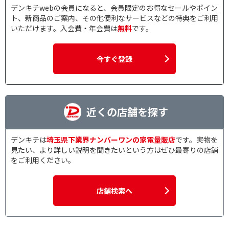
10.1V型
デンキチwebの会員になると、会員限定のお得なセールやポイン
ト、新商品のご案内、その他便利なサービスなどの特典をご利用
いただけます。入会費・年会費は
無料
です。
解像度で絞り込む
4K(3840×2160）
フルHD(1920×1080)
今すぐ登録
WQHD(2560×1440）
WUXGA(1920×1200）
リフレッシュレートで絞り込む
近くの店舗を探す
170Hz～240Hz未満
240Hz以上
モニタータイプで絞り込む
デンキチは
埼玉県下業界ナンバーワンの家電量販店
です。実物を
見たい、より詳しい説明を聞きたいという方はぜひ最寄りの店舗
ワイド
をご利用ください。
壁掛けで絞り込む
店舗検索へ
壁掛け対応
壁掛け非対応
USB-C接続で絞り込む