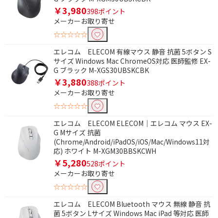
条件で絞り込む
￥3,980
398ポイント
メーカーお取り寄せ
フリーワードで絞り込む
☆☆☆☆☆
エレコム ELECOM 有線マウス 静音 抗菌 5ボタン S
サイズ Windows Mac ChromeOS対応 医師監修 EX-
除外する
G ブラック M-XGS30UBSKCBK
除外する にチェックを入れると、指定したワード
￥3,880
388ポイント
を除外して検索します。
メーカーお取り寄せ
価格で絞り込む
☆☆☆☆☆
エレコム ELECOM ELECOM｜エレコム マウス EX-
円
~
G Mサイズ 抗菌
(Chrome/Android/iPadOS/iOS/Mac/Windows11対
円
応) ホワイト M-XGM30BBSKCWH
￥5,280
528ポイント
電源で絞り込む
メーカーお取り寄せ
☆☆☆☆☆
バスパワー
バス＆セルフパワー
エレコム ELECOM Bluetooth マウス 無線 静音 抗
タイプで絞り込む
菌 5ボタン Lサイズ Windows Mac iPad 等対応 医師