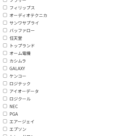
ブラザー
対応
有
フィリップス
オーディオテクニカ
無線LANで絞り込む
サンワサプライ
バッファロー
Wi-Fi
Wi-Fi
7(be)ax/ac/n/a/g/b
6E(ax)/ac/n/a/g/b
任天堂
トップランド
Wi-Fi 6(ax)/ac/n/a/g/b
IEEE802.11ac/a/b/g/n
オーム電機
カシムラ
バッテリ駆動時間で絞り込む
GALAXY
15時間以上
10時間以上～15時間未
ケンコー
満
ロジテック
4時間以上～5時間未満
3時間以上～4時間未満
アイオーデータ
ロジクール
対応SIMサイズで絞り込む
NEC
PGA
シムカード非対応
エアージェイ
エプソン
ネットワークで絞り込む