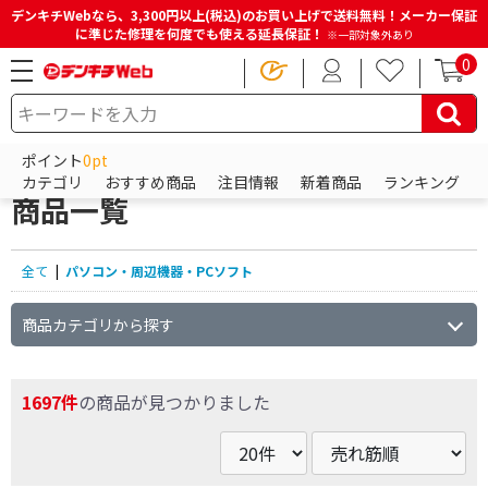
デンキチWebなら、3,300円以上(税込)のお買い上げで送料無料！メーカー保証
に準じた修理を何度でも使える延長保証！
※一部対象外あり
0
HOME
商品一覧ページ
パソコン・周辺機器・PCソフト
ポイント
0pt
パソコン・周辺機器・PCソフトの
カテゴリ
おすすめ商品
注目情報
新着商品
ランキング
商品一覧
全て
|
パソコン・周辺機器・PCソフト
商品カテゴリから探す
1697件
の商品が見つかりました