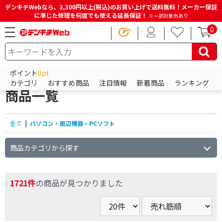
デンキチWebなら、3,300円以上(税込)のお買い上げで送料無料！メーカー保証
に準じた修理を何度でも使える延長保証！
※一部対象外あり
0
HOME
商品一覧ページ
パソコン・周辺機器・PCソフト
ポイント
0pt
パソコン・周辺機器・PCソフトの
カテゴリ
おすすめ商品
注目情報
新着商品
ランキング
商品一覧
全て
|
パソコン・周辺機器・PCソフト
商品カテゴリから探す
1721件
の商品が見つかりました