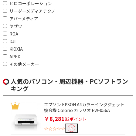
7(be)ax/ac/n/a/g/b
6E(ax)/ac/n/a/g/b
ヒロコーポレーション
Wi-Fi 6(ax)/ac/n/a/g/b
IEEE802.11ac/a/b/g/n
リーダーメディアテクノ
アバーメディア
バッテリ駆動時間で絞り込む
ヤザワ
ROA
15時間以上
10時間以上～15時間未
DJI
満
KIOXIA
4時間以上～5時間未満
3時間以上～4時間未満
APEX
その他メーカー
対応SIMサイズで絞り込む
シムカード非対応
人気のパソコン・周辺機器・PCソフトラン
キング
ネットワークで絞り込む
エプソン EPSON A4カラーインクジェット
Wi-Fiモデル
複合機 Colorio カラリオ EW-056A
￥8,281
82ポイント
通信方式(タブレット)で絞り込む
☆☆☆☆☆
Wi-Fiモデル