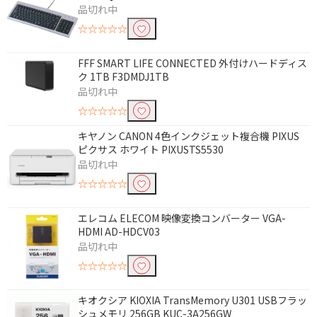
除外する
品切れ中
除外する にチェックを入れると、指定したワード
☆☆☆☆☆
を除外して検索します。
FFF SMART LIFE CONNECTED 外付けハードディス
価格で絞り込む
ク 1TB F3DMDJ1TB
品切れ中
円
~
☆☆☆☆☆
円
キヤノン CANON 4色インクジェット複合機 PIXUS
ピクサス ホワイト PIXUSTS5530
電源で絞り込む
品切れ中
☆☆☆☆☆
バスパワー
バス＆セルフパワー
エレコム ELECOM 映像変換コンバーター VGA-
タイプで絞り込む
HDMI AD-HDCV03
品切れ中
BlueLED
IR LED
☆☆☆☆☆
光学式
クロスLANケーブル
USB Type-C
USB Type-A
キオクシア KIOXIA TransMemory U301 USBフラッ
シュメモリ 256GB KUC-3A256GW