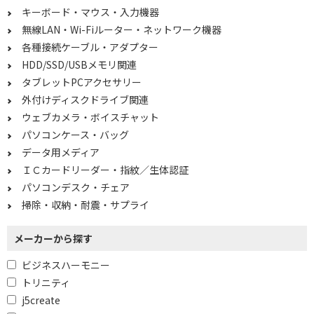
キーボード・マウス・入力機器
プラグ
無線LAN・Wi-Fiルーター・ネットワーク機器
各種接続ケーブル・アダプター
モニタサイズで絞り込む
HDD/SSD/USBメモリ関連
10型未満
10型～11型未満
タブレットPCアクセサリー
13型～14型未満
14型～15型未満
外付けディスクドライブ関連
ウェブカメラ・ボイスチャット
16型以上
7型～
パソコンケース・バッグ
8型～
9型～
データ用メディア
ＩＣカードリーダー・指紋／生体認証
10型～
11型～
パソコンデスク・チェア
12型～
13型～
掃除・収納・耐震・サプライ
4K・有機EL対応で絞り込む
メーカーから探す
非対応
ビジネスハーモニー
トリニティ
OSで絞り込む
j5create