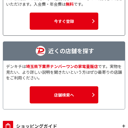
ット
いただけます。入会費・年会費は
無料
です。
Officeソフトで絞り込む
今すぐ登録
Office
HomeandBusiness
モニター種類(液晶ディスプレイ)で絞り込む
近くの店舗を探す
ゲーミング
モバイル
デンキチは
埼玉県下業界ナンバーワンの家電量販店
です。実物を
モニターサイズで絞り込む
見たい、より詳しい説明を聞きたいという方はぜひ最寄りの店舗
をご利用ください。
27インチ～28インチ未
23インチ～24インチ未
満
満
店舗検索へ
10.1V型
解像度で絞り込む
4K(3840×2160）
フルHD(1920×1080)
ショッピングガイド