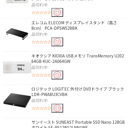
スタンダードタイプ
フラットタイプ
品切れ中
巻き取りタイプ
☆☆☆☆☆
エレコム ELECOM ディスプレイスタンド（高さ
形状で絞り込む
8cm） PCA-DPSW528BK
品切れ中
標準
薄型
☆☆☆☆☆
エルゴノミクス
トラックボール
キオクシア KIOXIA USBメモリ TransMemory U202
スライド式
ノック式
64GB KUC-2A064GW
キャップ式
品切れ中
☆☆☆☆☆
容量で絞り込む
ロジテック LOGITEC 外付け DVDドライブ ブラック
16GB
32GB
LDR-PWA8U3CVBK
品切れ中
64GB
128GB
☆☆☆☆☆
250GB
256GB
1TB
6TB～7TB未満
サンイースト SUNEAST Portable SSD Nano 128GB
ホワイト SE-PS128G2LNN1WF