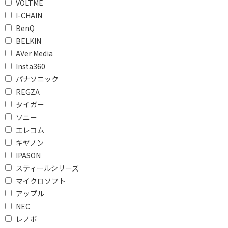
Windows11 Home
Android 11～
VOLTME
I-CHAIN
CPUで絞り込む
BenQ
BELKIN
intel Core Ultra 5
intel Core i3
AVer Media
intel Core i5
intel Core i7
Insta360
パナソニック
AMD Ryzen 5
AMD Ryzen 7
REGZA
Snapdragon X Plus
MediaTek
タイガー
ソニー
Snapdragon
その他CPU
エレコム
メモリで絞り込む
キヤノン
IPASON
メモリ：4GB
メモリ：12GB
スティールシリーズ
メモリ：16GB
マイクロソフト
アップル
搭載ストレージタイプで絞り込む
NEC
レノボ
SSD
eMMC