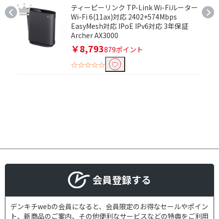
ティーピーリンク TP-Link Wi-Fiルーター
Wi-Fi 6(11ax)対応 2402+574Mbps
ストレージで絞り込む
EasyMesh対応 IPoE IPv6対応 3年保証
Archer AX3000
128GB～
64GB～
￥8,793
879ポイント
32GB～
16GB～
☆☆☆☆☆
64GB
128GB
無線LAN(タブレット)で絞り込む
ac/n/a/g/b
iPadで絞り込む
iPad(A16)
iPad Air 11 (M3)
会員登録する
種別で絞り込む
マウス
キーボード
デンキチwebの会員になると、会員限定のお得なセールやポイン
キーボード・マウスセ
ト、新商品のご案内、その他便利なサービスなどの特典をご利用