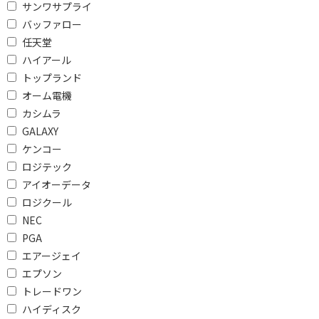
サンワサプライ
バッファロー
オフィスソフトで絞り込む
任天堂
Office Home and
Microsoft 365
ハイアール
Business
Personal
トップランド
オーム電機
Microsoft 365 Basic
無し
カシムラ
GALAXY
光学ドライブで絞り込む
ケンコー
ドライブ無し
DVDドライブ
ロジテック
アイオーデータ
タッチパネルで絞り込む
ロジクール
タッチパネル対応
タッチパネル非対応
NEC
PGA
対応
有
エアージェイ
エプソン
無線LANで絞り込む
トレードワン
Wi-Fi
Wi-Fi
ハイディスク