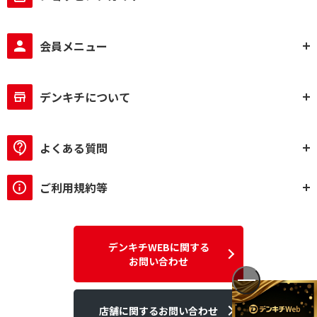
WQHD(2560×1440）
WUXGA(1920×1200）
リフレッシュレートで絞り込む
会員メニュー
170Hz～240Hz未満
240Hz以上
デンキチについて
モニタータイプで絞り込む
ワイド
よくある質問
壁掛けで絞り込む
ご利用規約等
壁掛け対応
壁掛け非対応
USB-C接続で絞り込む
デンキチWEBに関する
USB-C接続対応
お問い合わせ
HDMI接続で絞り込む
店舗に関するお問い合わせ
HDMI対応