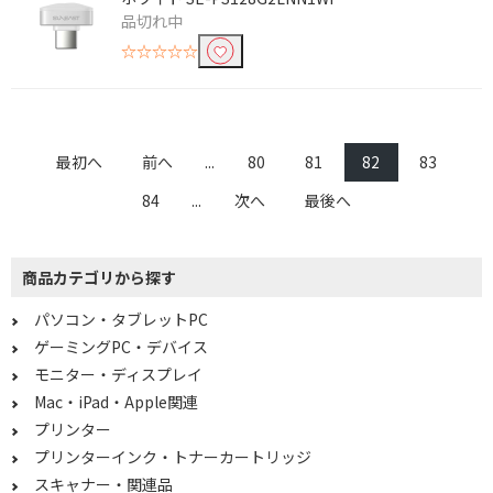
4TB～5TB未満
2TB～3TB未満
品切れ中
1TB～2TB未満
501GB～600GB
☆☆☆☆☆
301GB～500GB
2TB
口数で絞り込む
最初へ
前へ
...
80
81
82
83
1個口
2個口
84
...
次へ
最後へ
3個口
4個口
6個口
商品カテゴリから探す
種類で絞り込む
パソコン・タブレットPC
ゲーミングPC・デバイス
iPad
iPad Air
モニター・ディスプレイ
LANケーブル
LAN延長・変換コネク
Mac・iPad・Apple関連
タ
プリンター
USBケーブル
延長ケーブル
プリンターインク・トナーカートリッジ
スキャナー・関連品
TypeC変換ケーブル・