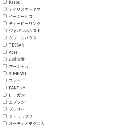
Pasoul
UFS
アイリスオーヤマ
イージービズ
ストレージ容量で絞り込む
ティーピーリンク
ジャパンネクスト
64GB未満
120GB～240GB未満
グリーンハウス
240GB～500GB未満
500GB～1TB未満
TESSAN
240GB～
500GB～
Acer
山崎実業
グラフィックで絞り込む
マーシャル
SUNEAST
CPU内蔵グラフィック
ファーゴ
ス
PANTUM
ローガン
本体重量で絞り込む
エプソン
500g未満
500g以上～800g未満
ブラザー
フィリップス
800g以上～1kg未満
1kg以上～1.3kg未満
オーディオテクニカ
1.5kg以上～1.8kg未満
2kg以上～2.5kg未満