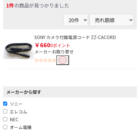
1件
の商品が見つかりました
SONY カメラ付属電源コード ZZ-CACORD
条件で絞り込む
￥660
0ポイント
メーカーお取り寄せ
フリーワードで絞り込む
☆☆☆☆☆
除外する
除外する にチェックを入れると、指定したワード
を除外して検索します。
メーカーから探す
価格で絞り込む
ソニー
エレコム
円
~
NEC
オーム電機
円