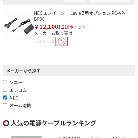
NEC エヌイーシー Lavie Z用オプション PC-VP-
BP98
￥12,100
1,210ポイント
メーカーお取り寄せ
条件で絞り込む
☆☆☆☆☆
フリーワードで絞り込む
メーカーから探す
除外する
ソニー
除外する にチェックを入れると、指定したワード
エレコム
を除外して検索します。
NEC
価格で絞り込む
オーム電機
円
~
人気の電源ケーブルランキング
円