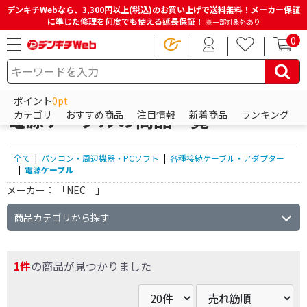
デンキチWebなら、3,300円以上(税込)のお買い上げで送料無料！メーカー保証
に準じた修理を何度でも使える延長保証！
※一部対象外あり
0
HOME
商品一覧ページ
パソコン・周辺機器・PCソフト
各種接続ケーブル・アダプター
電源ケーブル
ポイント
0pt
電源ケーブルの商品一覧
カテゴリ
おすすめ商品
注目情報
新着商品
ランキング
全て
|
パソコン・周辺機器・PCソフト
|
各種接続ケーブル・アダプター
|
電源ケーブル
メーカー：
「NEC 」
商品カテゴリから探す
1件
の商品が見つかりました