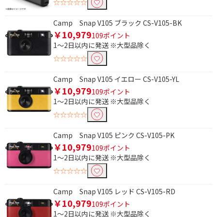
☆☆☆☆☆
価格で絞り込む
Camp Snap V105 ブラック CS-V105-BK
円
~
￥10,979
109ポイント
1～2日以内に発送 ※大型品除く
円
☆☆☆☆☆
電源で絞り込む
Camp Snap V105 イエロー CS-V105-YL
￥10,979
充電式
109ポイント
1～2日以内に発送 ※大型品除く
☆☆☆☆☆
防水で絞り込む
防水非対応
Camp Snap V105 ピンク CS-V105-PK
￥10,979
109ポイント
容量で絞り込む
1～2日以内に発送 ※大型品除く
☆☆☆☆☆
16GB
32GB
Camp Snap V105 レッド CS-V105-RD
64GB
128GB
￥10,979
109ポイント
256GB
512GB
1～2日以内に発送 ※大型品除く