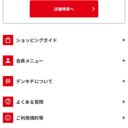
ビデオスピードクラス
30
店舗検索へ
光学ズーム倍率で絞り込む
20倍～29倍
ショッピングガイド
三脚タイプで絞り込む
大型三脚(1m70cm以
中型三脚(1m50cm～
会員メニュー
上)
1m70cm)
中型三脚(1m～
スマホ・タブレット専
1m50cm)
用
デンキチについて
耐荷重で絞り込む
よくある質問
1kg～2kg未満
1kg未満
スタンドタイプで絞り込む
ご利用規約等
自立式