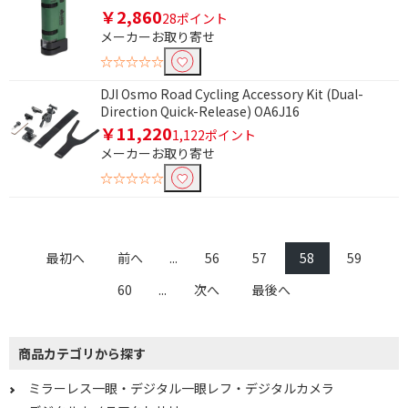
￥2,860
28ポイント
記録容量で絞り込む
メーカーお取り寄せ
☆☆☆☆☆
内蔵メモリー非搭載
DJI Osmo Road Cycling Accessory Kit (Dual-
レンズセットで絞り込む
Direction Quick-Release) OA6J16
￥11,220
1,122ポイント
ズームレンズ+ズームレ
ズームレンズ
メーカーお取り寄せ
ンズ
☆☆☆☆☆
ボディ単体
センサーサイズで絞り込む
最初へ
前へ
...
56
57
58
59
マイクロフォーサーズ
60
...
次へ
最後へ
有効画素数で絞り込む
6000万画素～6999万画
5000万画素～5999万画
商品カテゴリから探す
素
素
ミラーレス一眼・デジタル一眼レフ・デジタルカメラ
4000万画素～4999万画
3000万画素～3999万画