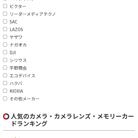
最短撮影距離で絞り込む
ビクター
～9mm
リーダーメディアテクノ
SAC
動画機能で絞り込む
LAZOS
ヤザワ
4K動画撮影
フルハイビジョン動画
ナガオカ
撮影
DJI
シリウス
手ブレ補正で絞り込む
平野商会
電子式
有
エコデバイス
ハクバ
Wi-Fi対応で絞り込む
KIOXIA
対応
非対応
その他メーカー
Bluetooth対応で絞り込む
人気のカメラ・カメラレンズ・メモリーカー
ドランキング
非対応
Bluetooth非対応