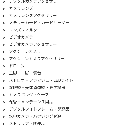
デジタルカメラアクセサリー
素
素
カメラレンズ
2000万画素～2999万画
1600万画素～1799万画
カメラレンズアクセサリー
素
素
メモリーカード・カードリーダー
1200万画素～1399万画
1600～1799万
レンズフィルター
素
ビデオカメラ
ビデオカメラアクセサリー
1200～1399万
800～999万
アクションカメラ
800万以下
アクションカメラアクセサリー
ドローン
ボディ内手ブレ補正機能で絞り込む
三脚・一脚・雲台
対応
非対応
ストロボ・フラッシュ・LEDライト
双眼鏡・天体望遠鏡・光学機器
測距点で絞り込む
カメラバッグ・ケース
保管・メンテナンス用品
100未満
デジタルフォトフレーム・関連品
水中カメラ・ハウジング関連
防塵・防水機能で絞り込む
ストラップ・関連品
防水+防塵
防塵