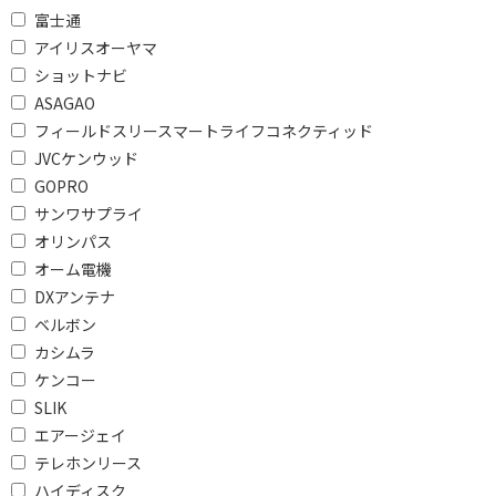
で絞り込む
富士通
対応
非対応
アイリスオーヤマ
ショットナビ
防水性能で絞り込む
ASAGAO
フィールドスリースマートライフコネクティッド
防水+防塵+耐衝撃
防塵
JVCケンウッド
防水
GOPRO
サンワサプライ
大型センサーサイズで絞り込む
オリンパス
オーム電機
フルサイズ
APS-C
DXアンテナ
1型
ベルボン
カシムラ
光学ズームで絞り込む
ケンコー
6～9.9倍
6倍以下
SLIK
エアージェイ
6倍未満
テレホンリース
ハイディスク