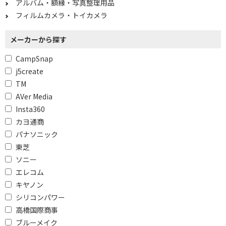
アルバム・額縁・写真整理用品
フィルムカメラ・トイカメラ
動画撮影機能で絞り込む
メーカーから探す
4K動画撮影
フルハイビジョン動画
撮影
CampSnap
6K動画撮影
8K動画撮影
j5create
TM
ハイビジョン動画撮影
AVer Media
Insta360
対応レンズマウントで絞り込む
カヨ通商
キヤノンRF
ソニーE
パナソニック
東芝
マイクロフォーサーズ
ソニー
エレコム
Wi-Fi機能で絞り込む
キヤノン
対応
非対応
シリコンパワー
高橋国際商事
NFC対応(ミラーレス/デジタル一眼カメラ)
ブルーメイク