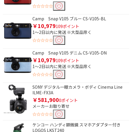
☆☆☆☆☆
種類で絞り込む
Camp Snap V105 ブルー CS-V105-BL
micro SDXCカード
micro SDHCカード
￥10,979
109ポイント
SDXCカード
SDHCカード
1～2日以内に発送 ※大型品除く
☆☆☆☆☆
USB接続
Camp Snap V105 デニム CS-V105-DN
タッチパネルで絞り込む
￥10,979
109ポイント
タッチパネル対応
対応
1～2日以内に発送 ※大型品除く
☆☆☆☆☆
非対応
SONY デジタル一眼カメラ・ボディ Cinema Line
メディア対応数で絞り込む
ILME-FX3A
￥581,900
0ポイント
11～15種類
16種類以上
メーカーお取り寄せ
☆☆☆☆☆
Cタイプで絞り込む
ケンコー ハンディ顕微鏡 スマホアダプター付き
USB-C → HDMI
LOGOS LKST240