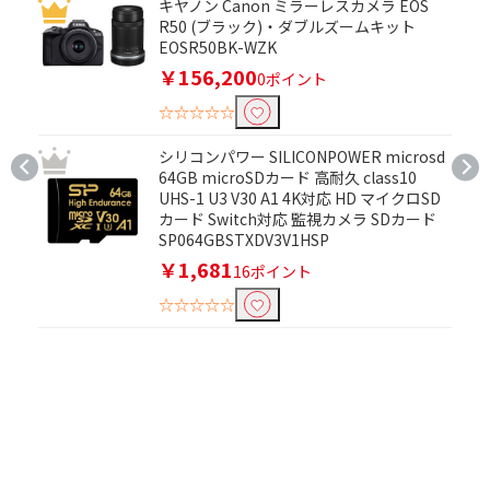
キヤノン Canon ミラーレスカメラ EOS
NFC対応で絞り込む
R50 (ブラック)・ダブルズームキット
対応
非対応
EOSR50BK-WZK
￥156,200
0ポイント
液晶画面サイズで絞り込む
☆☆☆☆☆
2.5～3.0インチ
シリコンパワー SILICONPOWER microsd
64GB microSDカード 高耐久 class10
画質で絞り込む
UHS-1 U3 V30 A1 4K対応 HD マイクロSD
カード Switch対応 監視カメラ SDカード
フルハイビジョン対応
ハイビジョン対応
SP064GBSTXDV3V1HSP
￥1,681
16ポイント
Wi-Fiで絞り込む
☆☆☆☆☆
対応
記録メディアで絞り込む
SDカード
microSDカード
本体重さで絞り込む