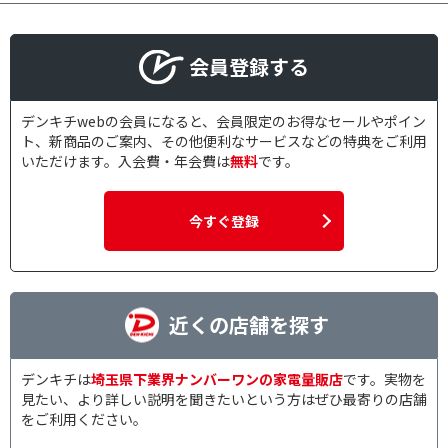
400g～499g
会員登録する
ワイプ撮りで絞り込む
ワイプ撮り対応
デンキチwebの会員になると、会員限定のお得なセールやポイン
ト、新商品のご案内、その他便利なサービスなどの特典をご利用
UHS規格で絞り込む
いただけます。入会費・年会費は
無料
です。
UHS-I
今すぐ登録
UHSスピードクラスで絞り込む
UHSスピードクラス3
UHSスピードクラス1
近くの店舗を探す
SDスピードクラスで絞り込む
Class10
Class4
デンキチは
埼玉県下業界ナンバーワンの家電量販店
です。実物を
見たい、より詳しい説明を聞きたいという方はぜひ最寄りの店舗
ビデオスピードクラスで絞り込む
をご利用ください。