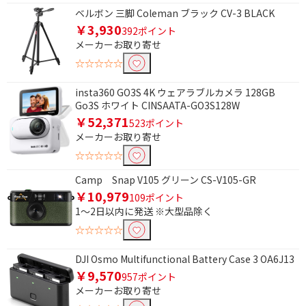
ベルボン 三脚 Coleman ブラック CV-3 BLACK
￥3,930
392ポイント
メーカーお取り寄せ
☆☆☆☆☆
insta360 GO3S 4K ウェアラブルカメラ 128GB
Go3S ホワイト CINSAATA-GO3S128W
￥52,371
523ポイント
メーカーお取り寄せ
☆☆☆☆☆
条件で絞り込む
Camp Snap V105 グリーン CS-V105-GR
￥10,979
109ポイント
フリーワードで絞り込む
1～2日以内に発送 ※大型品除く
☆☆☆☆☆
DJI Osmo Multifunctional Battery Case 3 OA6J13
除外する
￥9,570
957ポイント
除外する にチェックを入れると、指定したワード
メーカーお取り寄せ
を除外して検索します。