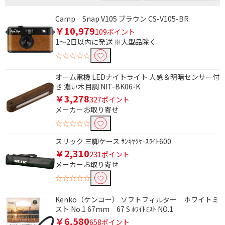
Camp Snap V105 ブラウン CS-V105-BR
￥10,979
109ポイント
1～2日以内に発送 ※大型品除く
☆☆☆☆☆
オーム電機 LEDナイトライト 人感＆明暗センサー付
き 濃い木目調 NIT-BK06-K
￥3,278
327ポイント
メーカーお取り寄せ
☆☆☆☆☆
スリック 三脚ケース ｻﾝｷﾔｸｹ-ｽﾗｲﾄ600
￥2,310
231ポイント
メーカーお取り寄せ
☆☆☆☆☆
Kenko（ケンコー） ソフトフィルター ホワイトミ
スト No.1 67mm 67 S ﾎﾜｲﾄﾐｽﾄ NO.1
￥6,580
658ポイント