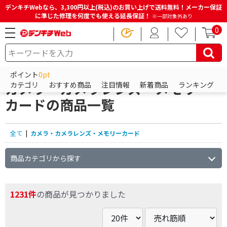
デンキチWebなら、3,300円以上(税込)のお買い上げで送料無料！メーカー保証
に準じた修理を何度でも使える延長保証！
※一部対象外あり
0
HOME
商品一覧ページ
カメラ・カメラレンズ・メモリーカード
ポイント
0pt
カメラ・カメラレンズ・メモリー
カテゴリ
おすすめ商品
注目情報
新着商品
ランキング
カードの商品一覧
全て
|
カメラ・カメラレンズ・メモリーカード
商品カテゴリから探す
1231件
の商品が見つかりました