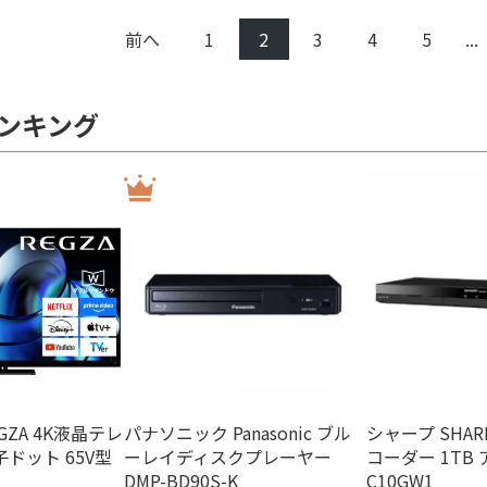
前へ
1
2
3
4
5
...
ンキング
3TB
2TB
録画
2番組同時録画
EGZA 4K液晶テレ
パナソニック Panasonic ブル
シャープ SHA
量子ドット 65V型
ーレイディスクプレーヤー
コーダー 1TB 
DD録画対
DMP-BD90S-K
C10GW1