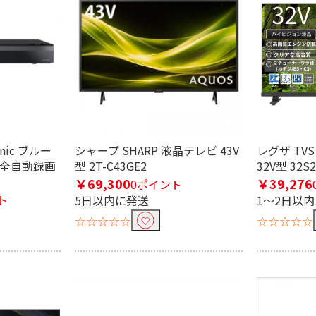
DMI
HDMI⇔Type-C
B未満
nic ブルー
シャープ SHARP 液晶テレビ 43V
レグザ TVS
 全自動録画
型 2T-C43GE2
32V型 32S
￥69,300
￥39,276
0ポイント
グ
テレビプラグ
接栓リング
壁
ト
5日以内に発送
1～2日以
☆☆☆☆☆
☆☆☆☆☆