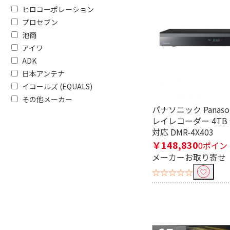
ヒロコーポレーション
形状で絞り込む
プロセブン
池商
L型プラグ-ストレート
HDMI⇔H
プラグ
アイワ
ADK
容量で絞り込む
日本アンテナ
イコールズ (EQUALS)
6TB～7TB未満
4TB～5T
その他メーカー
パナソニック Panaso
種類で絞り込む
レイレコーダー 4TB
対応 DMR-4X403
中継プラグ
L型プラ
￥148,830
0ポイン
メーカーお取り寄せ
モニターサイズで絞り込む
☆☆☆☆☆
15.6V型
防水機能で絞り込む
防水機能なし
防滴