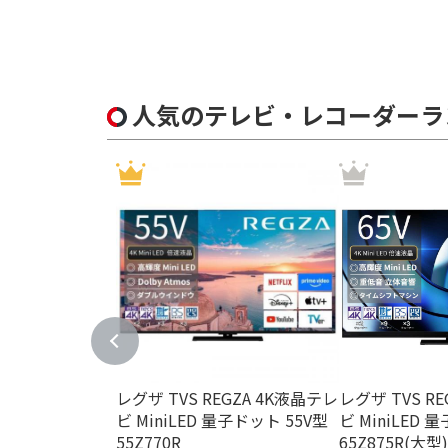
内蔵
録画機能で絞り込む
HDD(外付)対応
人気のテレビ・レコーダーラ
内蔵チューナーで絞り込む
フルセグ
HDD容量で絞り込む
6TB
4TB
同時録画で絞り込む
全自動録画対応
3番組同時
レグザ TVS REGZA 4K液晶テレ
レグザ TVS R
外付 USB HDD録画で絞り込む
ビ MiniLED 量子ドット 55V型
ビ MiniLED 
外付 USB HDD録画対
外付 USB H
55Z770R
65Z875R(大型)