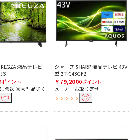
 REGZA 液晶テレビ
シャープ SHARP 液晶テレビ 43V
25S
型 2T-C43GF2
￥79,200
0ポイント
0ポイント
掛け金具
内に発送 ※大型品除く
メーカーお取り寄せ
☆☆☆☆☆