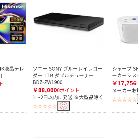
条件で絞り込む
定したワードを除外して検索します。
 4K液晶テレ
ソニー SONY ブルーレイレコー
シャープ S
)
ダー 1TB ダブルチューナー
ーカーシステ
BDZ-ZW1900
円
￥17,756
ト
￥88,000
0ポイント
メーカーお
1～2日以内に発送 ※大型品除く
☆☆☆☆☆
☆☆☆☆☆
乾電池
イプ