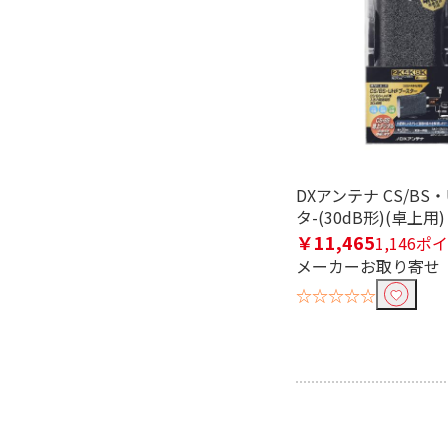
HDMI⇔VGA
Wi-Fi機能で絞り込む
非対応
Bluetooth対応で絞り込む
Bluetooth非対応
DXアンテナ CS/BS・
タ-(30dB形)(卓上用) 
Wi-Fiで絞り込む
￥11,465
1,146ポ
メーカーお取り寄せ
Wi-Fi非対応
☆☆☆☆☆
画素で絞り込む
4K対応
フルハイビ
4K/8Kチューナーで絞り込む
BS・CS 4Kチューナー