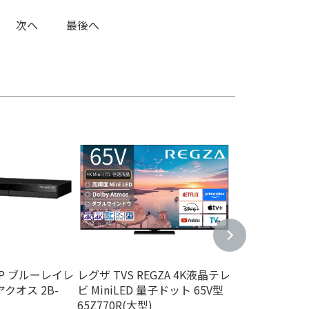
次へ
最後へ
1TB
RP ブルーレイレ
レグザ TVS REGZA 4K液晶テレ
レグザ TVS RE
アクオス 2B-
ビ MiniLED 量子ドット 65V型
ビ MiniLED 
65Z770R(大型)
43Z870R