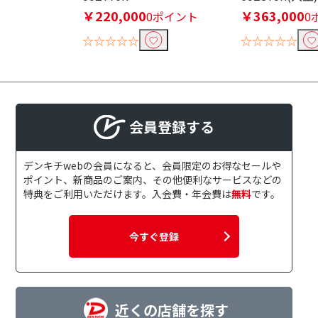
応
応(SeeQVa
￥220,000
￥363,000
0ポイント
0
☆☆☆☆☆
☆☆☆☆☆
スマートフォン対応で絞り込む
視聴・録画予約
非対応
Ultra HDブルーレイで絞り込む
会員登録する
Ultra HDブルーレイ
Ultra HD
対応
非対応
デンキチwebの会員になると、会員限定のお得なセールや
LANで絞り込む
ポイント、新商品のご案内、その他便利なサービスなどの
特典をご利用いただけます。入会費・年会費は
無料
です。
無線・有線
今すぐ登録
3Dで絞り込む
3D対応
3D非対
ドルビー音源で絞り込む
近くの店舗を探す