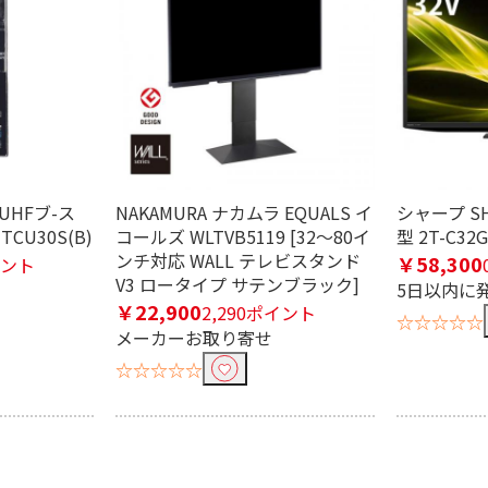
UHFブ-ス
NAKAMURA ナカムラ EQUALS イ
シャープ SH
TCU30S(B)
コールズ WLTVB5119 [32～80イ
型 2T-C32G
ンチ対応 WALL テレビスタンド
￥58,300
イント
V3 ロータイプ サテンブラック]
5日以内に
￥22,900
2,290ポイント
☆☆☆☆☆
メーカーお取り寄せ
☆☆☆☆☆
ジョン
ハイビジョン