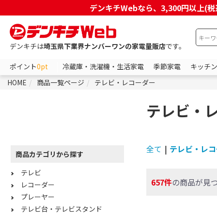
デンキチWebなら、3,300円以
デンキチは
埼玉県下業界ナンバーワンの家電量販店
です。
ポイント
0pt
冷蔵庫・洗濯機・生活家電
季節家電
キッチ
HOME
商品一覧ページ
テレビ・レコーダー
テレビ・
全て
|
テレビ・レコ
商品カテゴリから探す
テレビ
657件
の商品が見
レコーダー
プレーヤー
テレビ台・テレビスタンド