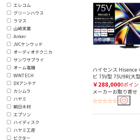
エレコム
グリーンハウス
ラマス
フリーワードで絞り込む
山崎実業
Anker
JVCケンウッド
除外する
オーディオテクニカ
除外する にチェックを入れると、指
サンワサプライ
オーム電機
ハイセンス Hisence
価格で絞り込む
WINTECH
ビ 75V型 75U9R(大型
円
~
DXアンテナ
￥288,000
0ポイン
カシムラ
メーカーお取り寄せ
電源方式で絞り込む
ハヤミ
☆☆☆☆☆
朝日木材
AC電源
AC電源/
エプソン
ハイディスク
タイプで絞り込む
ハヤミ工産
スタンダードタイプ
スリムタ
ビクター