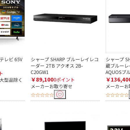
8畳～12
49～55V型（6～8畳）
40～48V型（4.5～6
30～3
畳）
型
テレビ 65V
シャープ SHARP ブルーレイレコ
シャープ S
ーダー 2TB アクオス 2B-
蔵ブルーレ
C20GW1
AQUOSブル
ト
￥89,100
￥136,40
0ポイント
※大型品除く
メーカーお取り寄せ
メーカーお
未満
2m～3m未満
3m～5m未満
5m
☆☆☆☆☆
☆☆☆☆☆
m未満
0.3m未満
1.5m～2m未満
5m