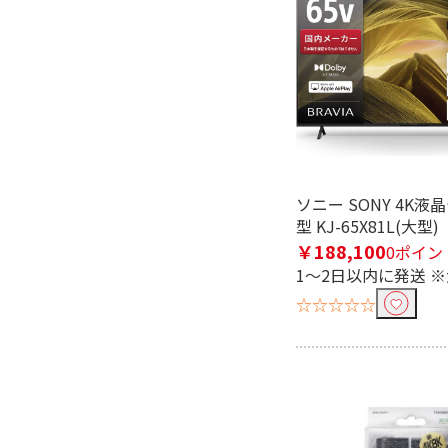
サイズで絞り込む
70V型以上 （12畳
56～69V型（
～）
畳）
19V型以下
据え置き
インターフェイスで絞り込む
ソニー SONY 4K液晶
USB-A(3.0対応)
型 KJ-65X81L(大型)
￥188,100
0ポイン
長さで絞り込む
1～2日以内に発送 
1.0m～1.5m未満
1m～2m
☆☆☆☆☆
10m～15m未満
20m～40
2m
3m
コネクタ形状で絞り込む