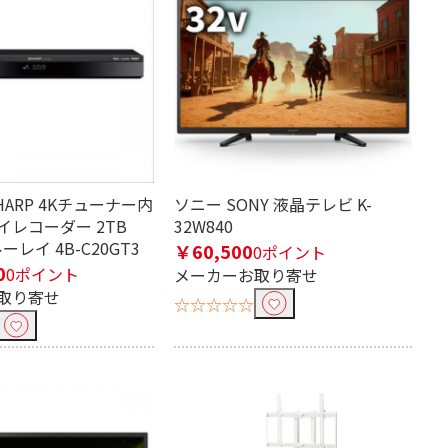
9V型（～4.5
20～29V型
畳）
HARP 4Kチューナー内
ソニー SONY 液晶テレビ K-
イレコーダー 2TB
32W840
ーレイ 4B-C20GT3
￥60,500
0ポイント
0
0ポイント
メーカーお取り寄せ
取り寄せ
～7m未満
7m～10m未満
☆☆☆☆☆
1m
1.5m