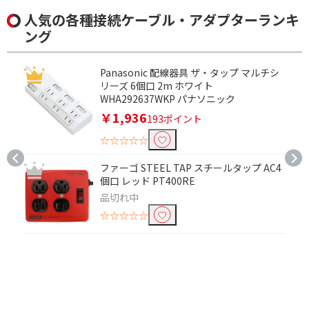
人気の各種接続ケーブル・アダプターランキ
3個口
4個口
ング
6個口
Panasonic 配線器具 ザ・タップ マルチシ
種類で絞り込む
リーズ 6個口 2m ホワイト
WHA292637WKP パナソニック
LANケーブル
LAN延長・変換コネク
￥1,936
タ
193ポイント
☆☆☆☆☆
USBケーブル
延長ケーブル
TypeC変換ケーブル・
ファーゴ STEEL TAP スチールタップ AC4
プラグ
個口 レッド PT400RE
品切れ中
長さで絞り込む
☆☆☆☆☆
直挿し
2.5m～3.0m未満
0.3m未満
0.7m～
1.0m
0.3m