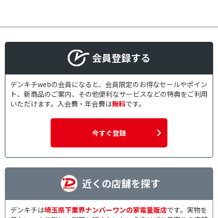
0.5m
1m
1.5m
2m
2.5m
3m
5m
10m
会員登録する
15m
20m
デンキチwebの会員になると、会員限定のお得なセールやポイン
ト、新商品のご案内、その他便利なサービスなどの特典をご利用
スイッチタイプで絞り込む
いただけます。入会費・年会費は
無料
です。
スイッチ付き（個別）
無
今すぐ登録
USBポート数で絞り込む
2ポート
3ポート
充電規格で絞り込む
近くの店舗を探す
USB Power Delivery対
応
デンキチは
埼玉県下業界ナンバーワンの家電量販店
です。実物を