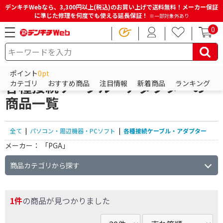
デンキチWebなら、3,300円以上(税込)のお買い上げで送料無料！メーカー保証
に準じた修理を何度でも使える延長保証！
※一部対象外あり
0
HOME
商品一覧ページ
パソコン・周辺機器・PCソフト
各種接続ケーブル・アダプター
ポイント
0pt
各種接続ケーブル・アダプターの
カテゴリ
おすすめ商品
注目情報
新着商品
ランキング
商品一覧
全て
|
パソコン・周辺機器・PCソフト
|
各種接続ケーブル・アダプター
メーカー：
「PGA」
商品カテゴリから探す
1件
の商品が見つかりました