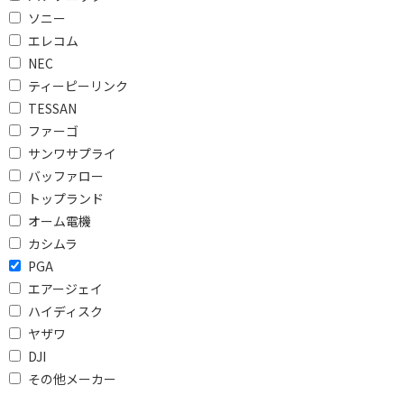
ソニー
価格で絞り込む
エレコム
NEC
円
~
ティーピーリンク
円
TESSAN
ファーゴ
電源で絞り込む
サンワサプライ
バッファロー
バスパワー
バス＆セルフパワー
トップランド
オーム電機
タイプで絞り込む
カシムラ
クロスLANケーブル
USB Type-C
PGA
エアージェイ
USB Type-A
スタンダードタイプ
ハイディスク
フラットタイプ
巻き取りタイプ
ヤザワ
DJI
口数で絞り込む
その他メーカー
1個口
2個口