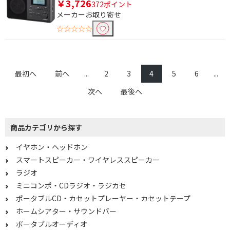
￥3,726
372ポイント
電源形式で絞り込む
メーカーお取り寄せ
☆☆☆☆☆
USB電源
ハイレゾ音源で絞り込む
ハイレゾ対応
最初へ
前へ
...
2
3
4
5
6
...
次へ
最後へ
サイズで絞り込む
ポータブル型
商品カテゴリから探す
接続方式で絞り込む
イヤホン・ヘッドホン
スマートスピーカー・ワイヤレススピーカー
φ3.5mmミニプラグ
φ3.5mm ミニプラグ
+USB
ラジオ
ミニコンポ・CDラジオ・ラジカセ
機能で絞り込む
ポータブルCD・カセットプレーヤー・カセットテープ
ホームシアター・サウンドバー
ワイヤレス(左右分離)
ワイヤレス(左右コード)
ポータブルオーディオ