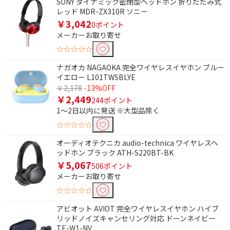
SONY ダイナミック密閉型ヘッドホン 折りたたみ式
除外する
レッド MDR-ZX310R ソニー
除外する にチェックを入れると、指定したワード
￥3,042
0ポイント
を除外して検索します。
メーカーお取り寄せ
価格で絞り込む
☆☆☆☆☆
ナガオカ NAGAOKA 完全ワイヤレスイヤホン ブルー
円
~
イエロー L101TWSBLYE
￥2,178
-13%OFF
円
￥2,449
244ポイント
1～2日以内に発送 ※大型品除く
ブランド名で絞り込む
☆☆☆☆☆
Eolia（エオリア）
risora（リソラ）
オーディオテクニカ audio-technica ワイヤレスヘ
ッドホン ブラック ATH-S220BT-BK
電源で絞り込む
￥5,067
506ポイント
メーカーお取り寄せ
バスパワー
充電式
☆☆☆☆☆
電池
AC電源
アビオット AVIOT 完全ワイヤレスイヤホン ハイブ
リッドノイズキャンセリング対応 ドーンネイビー
便利&快適機能で絞り込む
TE-W1-NV