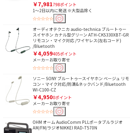
防水で絞り込む
￥7,981
798ポイント
1～2日以内に発送 ※大型品除く
防水非対応
☆☆☆☆☆
奥行(外形・ハンドル除く)で絞り込む
オーディオテクニカ audio-technica ブルートゥー
スイヤホン カナル型グリーン ATH-CKS330XBT-GR
451mm以上
リモコン・マイク対応 /ワイヤレス(左右コード)
/Bluetooth
容量で絞り込む
￥4,059
405ポイント
メーカーお取り寄せ
16GB
内蔵容量なし
☆☆☆☆☆
フタの種類で絞り込む
ソニー SONY ブルートゥースイヤホン ベージュ リモ
コン・マイク対応/防滴&ネックバンド/Bluetooth
プッシュ式
WI-C100-CZ
￥4,950
0ポイント
防水機能で絞り込む
メーカーお取り寄せ
☆☆☆☆☆
防水機能なし
防水
OHM オーム AudioComm PLLポータブルラジオ
防滴
AM/FM/ラジオNIKKEI RAD-T570N