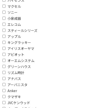
ハイセンス
ワイドFMで絞り込む
マクセル
ワイドFM対応
ワイドFM非対応
ソニー
小泉成器
防水・防滴で絞り込む
エレコム
スティールシリーズ
防水対応
防滴対応
アップル
防水・防滴対応
防水・防滴非対応
キングラッキー
アイリスオーヤマ
受信バンドで絞り込む
アビオット
オーエムシステム
ラジオ非対応
AM/FM
グリーンハウス
接続端子で絞り込む
リズム時計
アナバス
Lightning
USB
アーバニスタ
φ3.5mm ミニプラグ
φ2.5mm 超ミニプラグ
Anker
クマザキ
ライトニング端子
JVCケンウッド