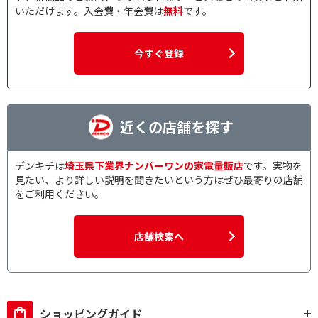
いただけます。入会費・年会費は
無料
です。
専用アプリで絞り込む
専用アプリ対応
専用アプリ非対応
今すぐ登録
ステレオ・モノラルで絞り込む
ステレオタイプ
モノラルタイプ
近くの店舗を探す
本体形状で絞り込む
デンキチは
埼玉県下業界ナンバーワンの家電量販店
です。実物を
丸型
角型
見たい、より詳しい説明を聞きたいという方はぜひ最寄りの店舗
をご利用ください。
ハンズフリー通話で絞り込む
ハンズフリー通話対応
ハンズフリー通話非対
店舗検索へ
応
オートスタンバイで絞り込む
オートスタンバイ対応
オートスタンバイ非対
ショッピングガイド