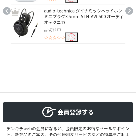
ヘッドホン
audio-technica ダイナミックヘッドホン
ミニプラグ3.5mm ATH-AVC500 オーディ
充電端子で絞り込む
オテクニカ
品切れ中
microUSB
USB Type-C
☆☆☆☆☆
ワイヤレス充電
ドライバで絞り込む
ダイナミック
リモコン・マイクで絞り込む
リモコン・マイク対応
リモコン対応
マイク対応
会員登録する
片耳使用で絞り込む
デンキチwebの会員になると、会員限定のお得なセールやポイン
両耳可
片耳使用不可
ト、新商品のご案内、その他便利なサービスなどの特典をご利用