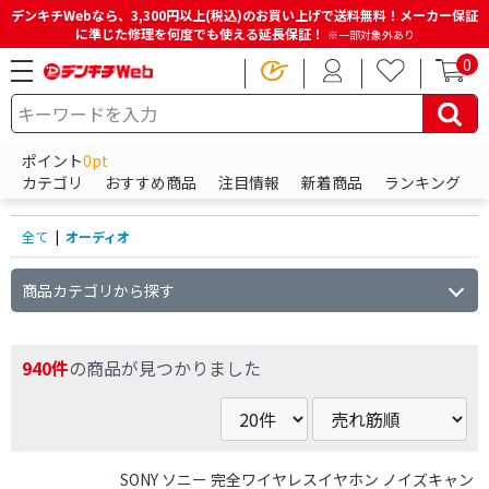
デンキチWebなら、3,300円以上(税込)のお買い上げで送料無料！メーカー保証
に準じた修理を何度でも使える延長保証！
※一部対象外あり
0
HOME
商品一覧ページ
オーディオ
ポイント
0pt
オーディオの商品一覧
カテゴリ
おすすめ商品
注目情報
新着商品
ランキング
全て
|
オーディオ
商品カテゴリから探す
940件
の商品が見つかりました
SONY ソニー 完全ワイヤレスイヤホン ノイズキャン