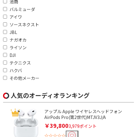
池商
2.0ch
バルミューダ
アイワ
Bluetoothで絞り込む
ソースネクスト
JBL
Bluetooth対応
ナガオカ
ライソン
ノイズキャンセリング機能で絞り込む
DJI
ノイズキャンセリング
テクニクス
対応
ハクバ
その他メーカー
骨伝導で絞り込む
骨伝導
人気のオーディオランキング
Bluetoothマルチペアリングで絞り込む
アップル Apple ワイヤレスヘッドフォン
AirPods Pro(第2世代)MTJV3J/A
9台
3台
￥39,800
3,979ポイント
2台
非対応
☆☆☆☆☆