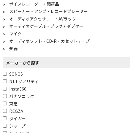
ワイヤレス(ネックバン
骨伝導
ボイスレコーダー・関連品
ド)
スピーカー・アンプ・レコードプレーヤー
オーディオアクセサリー・AVラック
防塵・防水機能で絞り込む
オーディオケーブル・プラグアダプター
マイク
防塵
オーディオソフト・CD-R・カセットテープ
Wi-Fi対応で絞り込む
楽器
非対応
メーカーから探す
Bluetooth対応で絞り込む
SONOS
NTTソノリティ
対応
Bluetooth対応
Insta360
Bluetooth非対応
パナソニック
東芝
Wi-Fiで絞り込む
REGZA
タイガー
Wi-Fi対応
Wi-Fi非対応
シャープ