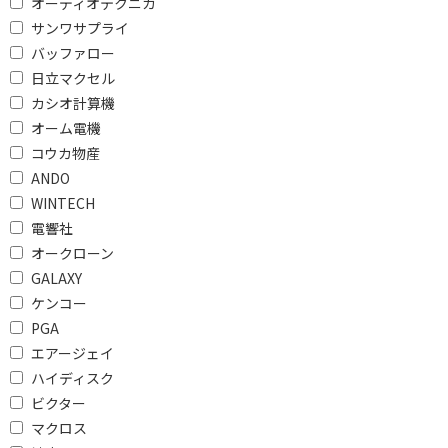
オーディオテクニカ
ARCで絞り込む
サンワサプライ
ARC対応
バッファロー
日立マクセル
ハイレゾで絞り込む
カシオ計算機
オーム電機
ハイレゾ対応
ハイレゾ非対応
コウカ物産
ANDO
VOD対応で絞り込む
WINTECH
VOD対応
電響社
オークローン
Dolby Atmosで絞り込む
GALAXY
ケンコー
DolbyAtmos対応
PGA
DTS:Xで絞り込む
エアージェイ
ハイディスク
DTS:X対応
DTS:X非対応
ビクター
マクロス
チャンネルで絞り込む