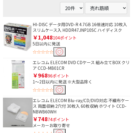
HI-DISC データ用DVD-R 4.7GB 16倍速対応 10枚入
スリムケース入 HDDR47JNP10SC ハイディスク
￥1,048
104ポイント
5日以内に発送
☆☆☆☆☆
エレコム ELECOM DVD CDケース 組み立てBOX クリ
ア CCD-MB01CR
￥968
96ポイント
1～2日以内に発送 ※大型品除く
☆☆☆☆☆
エレコム ELECOM Blu-ray/CD/DVD対応 不織布ケー
ス 両面収納 2穴付 30枚入 60枚収納 ホワイト CCD-
NBWB60WH
￥748
74ポイント
メーカーお取り寄せ