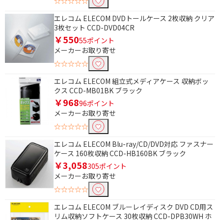
☆☆☆☆☆
エレコム ELECOM DVDトールケース 2枚収納 クリア
3枚セット CCD-DVD04CR
￥550
55ポイント
メーカーお取り寄せ
☆☆☆☆☆
条件で絞り込む
エレコム ELECOM 組立式メディアケース 収納ボッ
クス CCD-MB01BK ブラック
フリーワードで絞り込む
￥968
96ポイント
メーカーお取り寄せ
☆☆☆☆☆
除外する
エレコム ELECOM Blu-ray/CD/DVD対応 ファスナー
除外する にチェックを入れると、指定したワード
ケース 160枚収納 CCD-HB160BK ブラック
を除外して検索します。
￥3,058
305ポイント
メーカーお取り寄せ
価格で絞り込む
☆☆☆☆☆
円
~
エレコム ELECOM ブルーレイディスク DVD CD用ス
リム収納ソフトケース 30枚収納 CCD-DPB30WH ホ