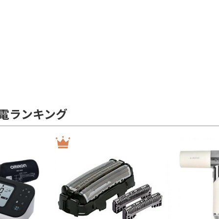
電ランキング
イヤー)で絞り込む
ー非搭載