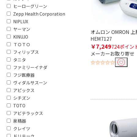
ヒーローグリーン
AC電源・充電式
USB電源・
Zepp Health Corporation
充電式（コードレス）
交流充電
NIPLUX
ヤーマン
オムロン OMRON 
タイプで絞り込む
KINUJO
HEM7127
ＴＯＴＯ
据え置き型
置き型
￥7,249
724ポイン
フィリップス
メーカーお取り寄せ
消費電力で絞り込む
タニタ
☆☆☆☆☆
ファミリーイナダ
1000W以上
500W未
フジ医療器
900W
800W
ヴィダルサスーン
アピックス
防水で絞り込む
シチズン
TOTO
防水対応
防水非対
アビテラックス
泉精器
周波数（㎐）で絞り込む
クレイツ
50/60Hz
ドリテック