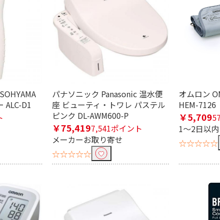
機能
着座センサー
着信通知機能
メー
ルネス機
睡眠計測機能
ハンズフリー通話機能
防
ト機能
コーチング機能
座りがち注意
心拍
ン
マッサージ機能
水流切替
SOHYAMA
パナソニック Panasonic 温水便
オムロン O
ALC-D1
座 ビューティ・トワレ パステル
HEM-7126
ピンク DL-AWM600-P
￥5,709
ト
5
￥75,419
7,541ポイント
1～2日以
無
メーカーお取り寄せ
☆☆☆☆☆
☆☆☆☆☆
式
AC電源
コンセント式