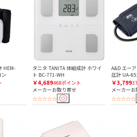
条件で絞り込む
定したワードを除外して検索します。
 HEM-
タニタ TANITA 体組成計 ホワイ
A&D エー
ロン
ト BC-771-WH
圧計 UA-65
￥4,689
￥3,799
ト
468ポイント
3
メーカーお取り寄せ
メーカーお
円
☆☆☆☆☆
☆☆☆☆☆
充電式
交流（コード）式
交
ト式