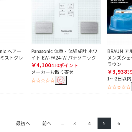
ラシ
ヘッドスパ
フェイスシェーバー
眉毛
角質ケア
フットマッサージャー
ハンディ
ジャー
腰マッサージャー
アイマッサージャー
アルコー
Panasonic 体重・体組成計 ホワ
nic ヘアー
BRAUN 
イト EW-FA24-W パナソニック
 ミストグレ
メンズシェー
電池
収納ケース
ボディシェーバー
ラウン
￥4,100
410ポイント
￥3,938
3
メーカーお取り寄せ
1～2日以
☆☆☆☆☆
☆☆☆☆☆
th対応
Bluetooth非対応
最初へ
前へ
...
3
4
5
6