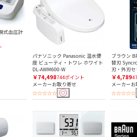
充電式
USB電源専用
乾電池式
交流式
式
充電・交流式両用
交流式
上腕式血圧計
エア型
振動型
ト
パナソニック Panasonic 温水便
ブラウン B
座 ビューティ・トワレ ホワイト
替刃 Syncro
DL-AWM600-W
刃・外刃セッ
満
1300W
1250W
1
￥74,498
￥4,789
744ポイント
4
700W
650W
メーカーお取り寄せ
メーカーお
☆☆☆☆☆
☆☆☆☆☆
応