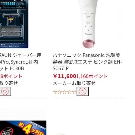
（コード式）
交流（コード）式
乾電池
RAUN シェーバー用
パナソニック Panasonic 洗顔美
Pro,Syncro,用 内
容器 濃密泡エステ ピンク調 EH-
ト FC30B
SC67-P
200W
1000W
￥11,600
78ポイント
1,160ポイント
500W
取り寄せ
メーカーお取り寄せ
☆☆☆☆☆