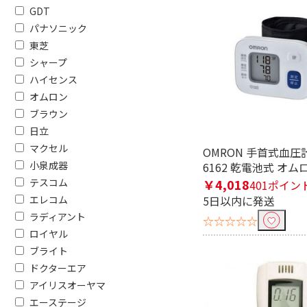
GDT
パナソニック
東芝
シャープ
ハイセンス
フリーワードで絞り込む
オムロン
ブラウン
日立
除外する
マクセル
除外する にチェックを入れると、指
OMRON 手首式血圧計
小泉成器
6162 乾電池式 オム
価格で絞り込む
テスコム
￥4,018
401ポイン
エレコム
5日以内に発送
円
~
ラディアント
☆☆☆☆☆
ロイヤル
電源で絞り込む
ブライト
100V
電池式
ドクターエア
アイリスオーヤマ
AC電源
コンセン
エーステージ