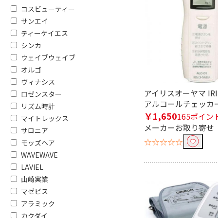
便利&快適機能で絞り込む
コスビューティー
サンエイ
フタ自動開閉
清潔・除菌
ティーケイエス
歩数計機能
血中酸素ウェ
シンカ
能
ウェイブウェイブ
オルゴ
消費カロリー計測機能
音声アシス
ヴィナシス
浄水機能
止水ボタ
アイリスオーヤマ IRI
ロゼンスター
アルコールチェッカー 
リズム時計
イオンで絞り込む
￥1,650
165ポイン
マイトレックス
メーカーお取り寄せ
イオン発生機能あり
有
サロニア
☆☆☆☆☆
モッズヘア
タイマーで絞り込む
WAVEWAVE
LAVIEL
無
山崎実業
マゼビス
電源方式で絞り込む
アラミック
コードレス式
コード
カクダイ