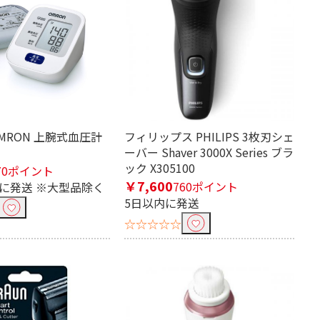
ル通知機能
防水機能
塵機能
気圧センサー
センサー
節水効果
ミスト
角度調整
MRON 上腕式血圧計
フィリップス PHILIPS 3枚刃シェ
ーバー Shaver 3000X Series ブラ
ック X305100
70ポイント
￥7,600
760ポイント
内に発送 ※大型品除く
5日以内に発送
☆☆☆☆☆
充電式
電池式