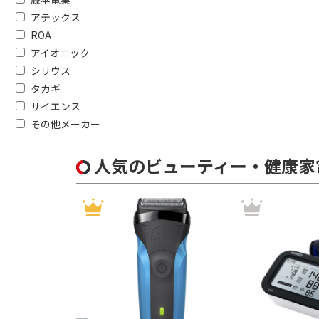
本体重さで絞り込む
アテックス
200g以下
ROA
アイオニック
防水対応で絞り込む
シリウス
タカギ
防水対応
サイエンス
その他メーカー
キャスターで絞り込む
有
無
人気のビューティー・健康家
BLDCモーター搭載(次世代ドラ
BLDCモーター搭載
BLDCモータ
マイナスイオンで絞り込む
有
無
自動温度調整機能で絞り込む