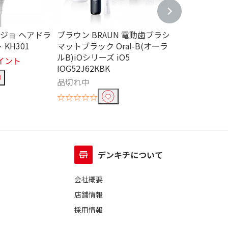
ヌージョ ヘアドラ
ブラウン BRAUN 電動歯ブラシ
パナソニック Pan
KH301
マットブラック Oral-B(オーラ
吸引 スポット
ルB)iOシリーズ iO5
調 EH-SC10-E
0V-240V
AC100V～240V
イント
IOG52J62KBK
￥3,059
305
品切れ中
☆☆☆☆☆
☆☆☆☆☆
デンキチについて
会社概要
店舗情報
採用情報