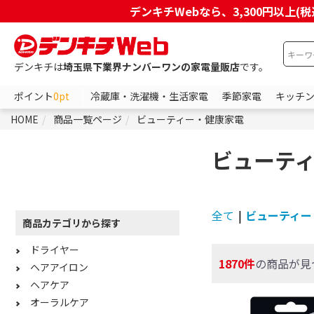
デンキチWebなら、3,300円以
デンキチは
埼玉県下業界ナンバーワンの家電量販店
です。
ポイント
0pt
冷蔵庫・洗濯機・生活家電
季節家電
キッチ
HOME
商品一覧ページ
ビューティー・健康家電
ビューテ
全て
|
ビューティー
商品カテゴリから探す
ドライヤー
1870件
の商品が見
ヘアアイロン
ヘアケア
オーラルケア