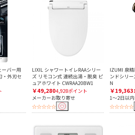
シェーバー用
LIXIL シャワートイレRAAシリー
IZUMI 
内刃・外刃セ
ズ リモコン式 連続出湯・脱臭 ピ
ンドシリーズ 
ュアホワイト CWRAA20BW1
N
￥49,280
￥19,363
ト
4,928ポイント
メーカーお取り寄せ
1～2日以
☆☆☆☆☆
☆☆☆☆☆