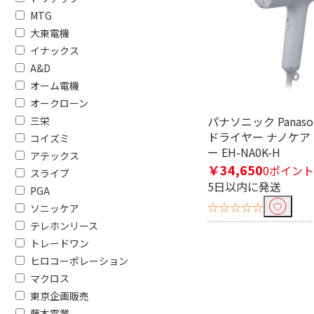
MTG
種類で絞り込む
大東電機
イナックス
その他
頭皮洗浄ブ
A&D
耳毛カッター
替刃
オーム電機
オークローン
ネックマッサージャー
振動マッサー
パナソニック Panaso
三栄
ドライヤー ナノケア
コイズミ
単4電池
単3形 充
ー EH-NA0K-H
アテックス
フェイスケア
￥34,650
0ポイント
スライブ
5日以内に発送
PGA
本体重量で絞り込む
☆☆☆☆☆
ソニッケア
テレホンリース
500g未満
トレードワン
Bluetooth対応で絞り込む
ヒロコーポレーション
マクロス
非対応
Bluetoo
東京企画販売
藤本電業