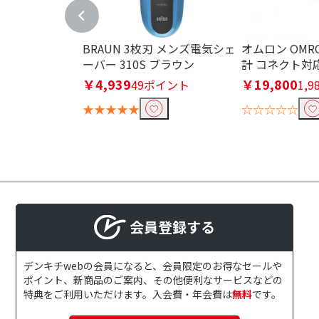
自動温度調整機能あり
自動温度調整
BRAUN 3枚刃 メンズ電気シェ
オムロン OMR
使用可能電圧で絞り込む
ーバー 310S ブラウン
計 コネクト対応 
AC100-240V
AC100-120V
￥4,939
￥19,800
49ポイント
1,
240V
★★★★★
☆☆☆☆☆
その他電圧
折りたたみで絞り込む
可
不可
軽量タイプ(500g未満)で絞り込
会員登録する
軽量タイプ(500g未
満)
デンキチwebの会員になると、会員限定のお得なセールや
ポイント、新商品のご案内、その他便利なサービスなどの
大風量モデル(1.5m3/分以上)
特典をご利用いただけます。入会費・年会費は
無料
です。
大風量モデル(1.5m3/