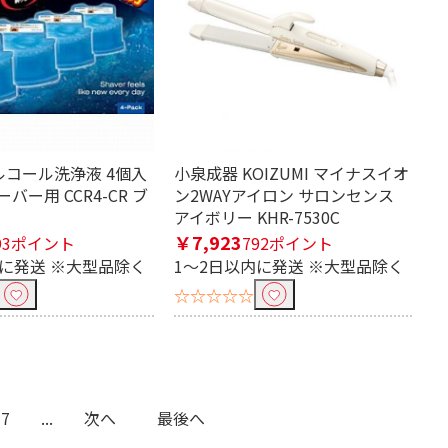
シェーバー
鼻毛カッター
マッサージャ
マッサージシート
ー
ルチェッカー
単3電池
アルコール洗浄液 4個入
小泉成器 KOIZUMI マイナスイオ
バー用 CCR4-CR ブ
ン2WAYアイロン サロンセンス
ミラー
替えブラシ
アイボリー KHR-7530C
￥7,923
93ポイント
792ポイント
内に発送 ※大型品除く
1～2日以内に発送 ※大型品除く
☆☆☆☆☆
7
...
次へ
最後へ