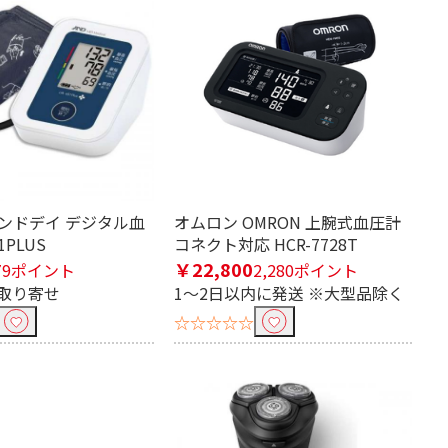
アンドデイ デジタル血
オムロン OMRON 上腕式血圧計
1PLUS
コネクト対応 HCR-7728T
￥22,800
79ポイント
2,280ポイント
取り寄せ
1～2日以内に発送 ※大型品除く
☆☆☆☆☆
流充電式
電池