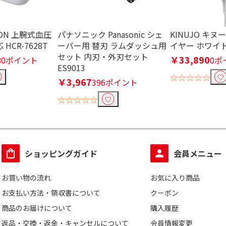
機能なし
ON 上腕式血圧
パナソニック Panasonic シェ
KINUJO キ
HCR-7628T
ーバー用 替刃 ラムダッシュ用
イヤー ホワイト 
セット 内刃・外刃セット
/200-
AC100-120V/220-
AC100V
AC10
￥33,890
980ポイント
0ポ
ES9013
240V
☆☆☆☆☆
￥3,967
396ポイント
☆☆☆☆☆
ショッピングガイド
会員メニュー
む
お買い物の流れ
お気に入り商品
お支払い方法・領収書について
クーポン
で絞り込む
商品のお届けについて
購入履歴
返品・交換・返金・キャンセルについて
会員情報変更