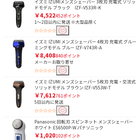
イズミ IZUMIメンズシェーバー 3枚刃 充電式 ソリッ
ドモデル ブラック IZF-V533R-K
除外する
￥4,522
452ポイント
除外する にチェックを入れると、指定したワード
1～2日以内に発送 ※大型品除く
を除外して検索します。
☆☆☆☆☆
価格で絞り込む
イズミ IZUMI メンズシェーバー 4枚刃 充電式 グルー
ミングモデル ブルー IZF-V743R-A
円
~
￥8,408
840ポイント
メーカーお取り寄せ
円
☆☆☆☆☆
電源方式で絞り込む
イズミ IZUMI メンズシェーバー 5枚刃 充電・交流式
ソリッドモデル ブラウン IZF-V553W-T
充電式
電池式
￥7,612
761ポイント
5日以内に発送
AC電源・充電式
乾電池式
☆☆☆☆☆
交流充電式
Panasonic 回転刃 スピンネット メンズシェーバー
ホワイト ES6500P-W パナソニック
種類で絞り込む
￥1,020
102ポイント