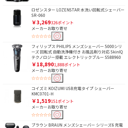
駆動方式で絞り込む
ロゼンスター LOZENSTAR 水洗い回転式シェーバー
往復式
回転式
SR-060
￥3,269
326ポイント
メーカーお取り寄せ
☆☆☆☆☆
フィリップス PHILIPS メンズシェーバー 5000シリ
ーズ 回転式 自動洗浄機付き お風呂剃り対応 SkinIQ
テクノロジー搭載 エレクトリックブルー S588960
￥18,890
1,888ポイント
メーカーお取り寄せ
☆☆☆☆☆
コイズミ KOIZUMI USB充電タイプ シェーバー
KMC0701-H
￥1,519
151ポイント
メーカーお取り寄せ
☆☆☆☆☆
ブラウン BRAUN メンズシェーバー シリーズ6 充電