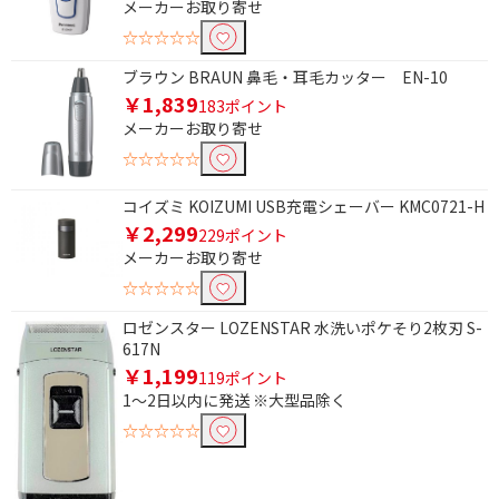
鼻毛カッター
メーカーお取り寄せ
☆☆☆☆☆
使用可能電圧で絞り込む
ブラウン BRAUN 鼻毛・耳毛カッター EN-10
AC100-240V
AC100V
￥1,839
183ポイント
メーカーお取り寄せ
AC100V-240V
その他電圧
☆☆☆☆☆
刃の枚数で絞り込む
コイズミ KOIZUMI USB充電シェーバー KMC0721-H
￥2,299
1枚刃
2枚刃
229ポイント
メーカーお取り寄せ
3枚刃
4枚刃
☆☆☆☆☆
5枚刃
6枚刃
ロゼンスター LOZENSTAR 水洗いポケそり2枚刃 S-
617N
回転刃
￥1,199
119ポイント
1～2日以内に発送 ※大型品除く
洗浄方式で絞り込む
☆☆☆☆☆
自動洗浄
水洗い対応