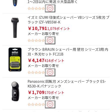
1～2日以内に発送 ※大型品除く
☆☆☆☆☆
イズミ IZUMI 往復式シェーバー V8シリーズ 5枚刃 ブ
ラック IZF-V855W-K
￥10,791
1,079ポイント
メーカーお取り寄せ
☆☆☆☆☆
ブラウン BRAUN シェーバー用 替刃 シリーズ3用 内
刃・外刃セット FC21B
￥4,147
414ポイント
メーカーお取り寄せ
☆☆☆☆☆
Panasonic 回転刃 メンズシェーバー ブラック ES-
KS30-K パナソニック
条件で絞り込む
￥1,709
170ポイント
メーカーお取り寄せ
フリーワードで絞り込む
☆☆☆☆☆