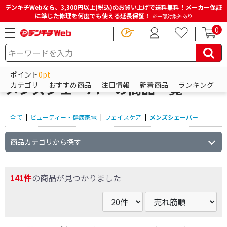
デンキチWebなら、3,300円以上(税込)のお買い上げで送料無料！メーカー保証
に準じた修理を何度でも使える延長保証！
※一部対象外あり
0
HOME
商品一覧ページ
ビューティー・健康家電
フェイスケア
メンズシェーバー
ポイント
0pt
メンズシェーバーの商品一覧
カテゴリ
おすすめ商品
注目情報
新着商品
ランキング
全て
|
ビューティー・健康家電
|
フェイスケア
|
メンズシェーバー
商品カテゴリから探す
141件
の商品が見つかりました