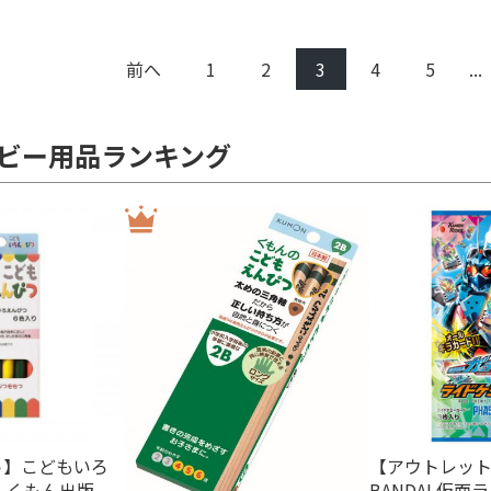
前へ
1
2
3
4
5
...
ビー用品ランキング
ト】こどもいろ
【アウトレッ
21 くもん出版
BANDAI 仮