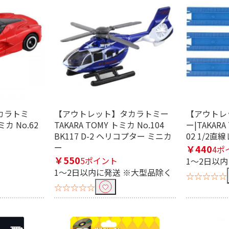
条件で絞り込む
定したワードを除外して検索します。
カラトミ
【アウトレット】タカラトミー
【アウトレ
ミカ No.62
TAKARA TOMY トミカ No.104
ー|TAKARA
BK117 D-2 ヘリコプター ミニカ
02 1/2直
ー
円
￥440
4ポ
￥550
5ポイント
1～2日以
1～2日以内に発送 ※大型品除く
☆☆☆☆☆
☆☆☆☆☆