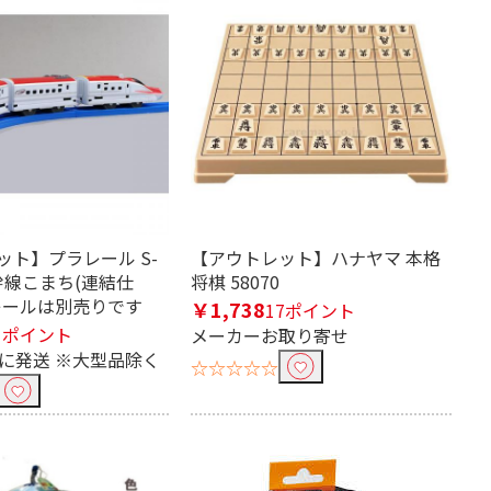
ット】プラレール S-
【アウトレット】ハナヤマ 本格
新幹線こまち(連結仕
将棋 58070
ールは別売りです
￥1,738
17ポイント
1ポイント
メーカーお取り寄せ
内に発送 ※大型品除く
☆☆☆☆☆