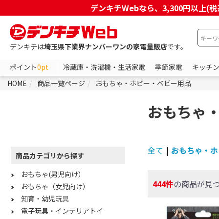
デンキチWebなら、3,300円以
デンキチは
埼玉県下業界ナンバーワンの家電量販店
です。
ポイント
0pt
冷蔵庫・洗濯機・生活家電
季節家電
キッチ
HOME
商品一覧ページ
おもちゃ・ホビー・ベビー用品
おもちゃ
全て
|
おもちゃ・ホ
商品カテゴリから探す
おもちゃ(男児向け）
444件
の商品が見
おもちゃ（女児向け）
知育・幼児玩具
電子玩具・インテリアトイ