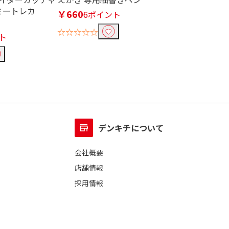
ミートレカ
NSX 箱 タカ
￥660
6ポイント
￥550
5ポイン
☆☆☆☆☆
ト
☆☆☆☆☆
デンキチについて
会社概要
店舗情報
採用情報