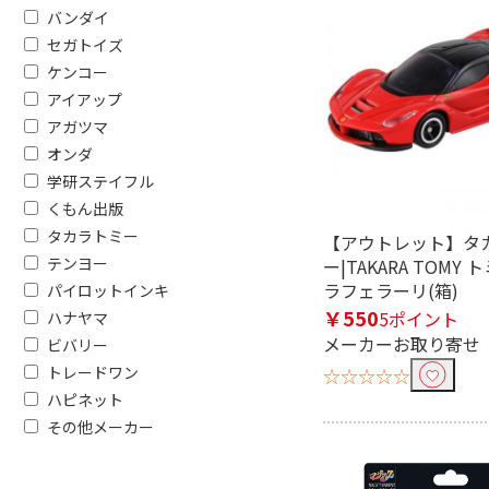
バンダイ
セガトイズ
ケンコー
アイアップ
フリーワードで絞り込む
アガツマ
オンダ
学研ステイフル
除外する
くもん出版
除外する にチェックを入れると、指
タカラトミー
【アウトレット】タ
テンヨー
ー|TAKARA TOMY ト
価格で絞り込む
ラフェラーリ(箱)
パイロットインキ
円
~
￥550
5ポイント
ハナヤマ
メーカーお取り寄せ
ビバリー
トレードワン
☆☆☆☆☆
ハピネット
その他メーカー