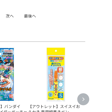
次へ
最後へ
ト】バンダイ
【アウトレット】スイスイお
【アウトレット】
面ライダーガッチャ
えかき 専用細書きペン
TOMY トミカ N