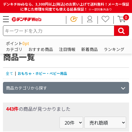
デンキチWebなら、3,300円以上(税込)のお買い上げで送料無料！メーカー保証
に準じた修理を何度でも使える延長保証！
※一部対象外あり
0
HOME
商品一覧ページ
おもちゃ・ホビー・ベビー用品
ポイント
0pt
おもちゃ・ホビー・ベビー用品の
カテゴリ
おすすめ商品
注目情報
新着商品
ランキング
商品一覧
全て
|
おもちゃ・ホビー・ベビー用品
商品カテゴリから探す
443件
の商品が見つかりました