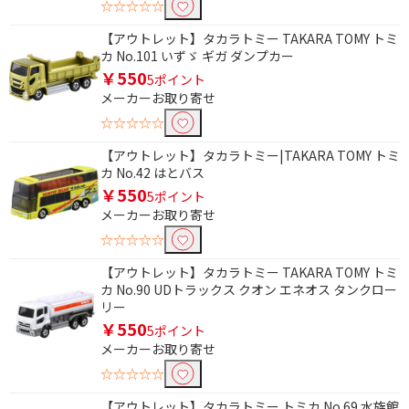
☆☆☆☆☆
【アウトレット】タカラトミー TAKARA TOMY トミ
カ No.101 いずゞ ギガ ダンプカー
￥550
5ポイント
条件で絞り込む
メーカーお取り寄せ
☆☆☆☆☆
フリーワードで絞り込む
【アウトレット】タカラトミー|TAKARA TOMY トミ
カ No.42 はとバス
￥550
5ポイント
除外する
メーカーお取り寄せ
除外する にチェックを入れると、指定したワード
を除外して検索します。
☆☆☆☆☆
【アウトレット】タカラトミー TAKARA TOMY トミ
価格で絞り込む
カ No.90 UDトラックス クオン エネオス タンクロー
リー
円
~
￥550
5ポイント
メーカーお取り寄せ
円
☆☆☆☆☆
【アウトレット】タカラトミー トミカ No.69 水族館