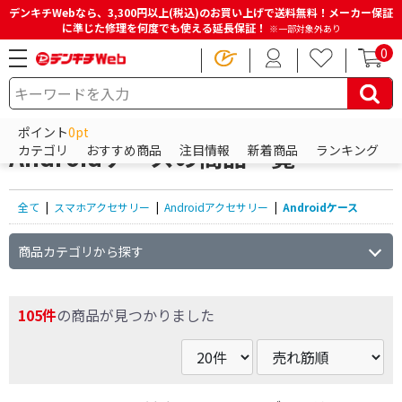
デンキチWebなら、3,300円以上(税込)のお買い上げで送料無料！メーカー保証
に準じた修理を何度でも使える延長保証！
※一部対象外あり
0
HOME
商品一覧ページ
スマホアクセサリー
Androidアクセサリー
Androidケース
ポイント
0pt
Androidケースの商品一覧
カテゴリ
おすすめ商品
注目情報
新着商品
ランキング
全て
|
スマホアクセサリー
|
Androidアクセサリー
|
Androidケース
商品カテゴリから探す
105件
の商品が見つかりました