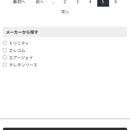
最初へ
前へ
...
2
3
4
5
6
次へ
メーカーから探す
トリニティ
エレコム
エアージェイ
テレホンリース