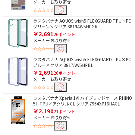
メーカーお取り寄せ
☆☆☆☆☆
ラスタバナナ AQUOS wish5 FLEXGUARD TPU×PC
グリーン×クリア 8819AW5HPGR
￥2,691
26ポイント
メーカーお取り寄せ
☆☆☆☆☆
ラスタバナナ AQUOS wish5 FLEXGUARD TPU×PC
ブルー×クリア 8817AW5HPBL
￥2,691
26ポイント
条件で絞り込む
メーカーお取り寄せ
☆☆☆☆☆
フリーワードで絞り込む
ラスタバナナ Xperia 1VI ハイブリッドケース RHINO
5H TPU×アクリル CL クリア 7964XP16HACL
￥2,190
21ポイント
除外する
メーカーお取り寄せ
除外する にチェックを入れると、指定したワード
を除外して検索します。
☆☆☆☆☆