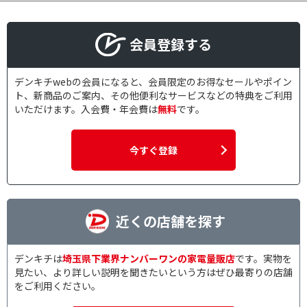
付属子機数で絞り込む
子機なし
子機1台
会員登録する
子機2台
1台
デンキチwebの会員になると、会員限定のお得なセールやポイン
停電時対応で絞り込む
ト、新商品のご案内、その他便利なサービスなどの特典をご利用
いただけます。入会費・年会費は
無料
です。
有
無
今すぐ登録
ナンバー・ディスプレイ機能で絞り込む
有
学生向けで絞り込む
近くの店舗を探す
高校生向けモデル
デンキチは
埼玉県下業界ナンバーワンの家電量販店
です。実物を
海外旅行向けで絞り込む
見たい、より詳しい説明を聞きたいという方はぜひ最寄りの店舗
をご利用ください。
旅行会話収録モデル