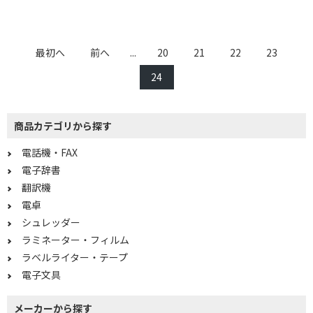
最初へ
前へ
...
20
21
22
23
24
商品カテゴリから探す
電話機・FAX
電子辞書
条件で絞り込む
翻訳機
電卓
フリーワードで絞り込む
シュレッダー
ラミネーター・フィルム
ラベルライター・テープ
除外する
電子文具
除外する にチェックを入れると、指定したワード
を除外して検索します。
メーカーから探す