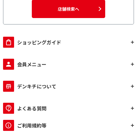
店舗検索へ
液晶画面で絞り込む
カラー
使用環境で絞り込む
ショッピングガイド
オンライン
翻訳タイプで絞り込む
会員メニュー
双方向
デンキチについて
対応言語数で絞り込む
81～90
よくある質問
子機増設台数で絞り込む
ご利用規約等
あと1台
あと2台
あと3台
あと4台