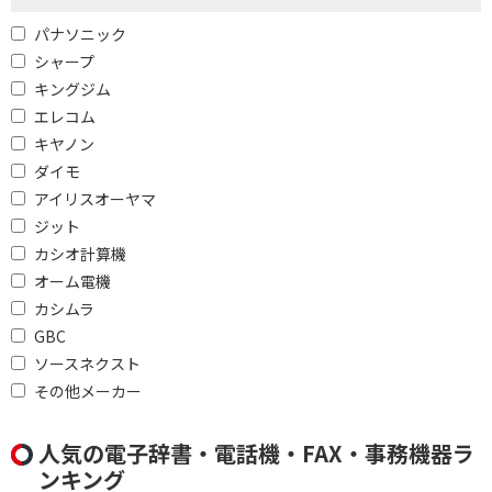
価格で絞り込む
パナソニック
シャープ
円
~
キングジム
円
エレコム
キヤノン
電源方式で絞り込む
ダイモ
アイリスオーヤマ
AC電源
AC電源/乾電池
ジット
乾電池
カシオ計算機
オーム電機
容量で絞り込む
カシムラ
GBC
10L未満
10L～20L未満
ソースネクスト
30L以上
その他メーカー
タッチパネルで絞り込む
人気の電子辞書・電話機・FAX・事務機器ラ
対応
ンキング