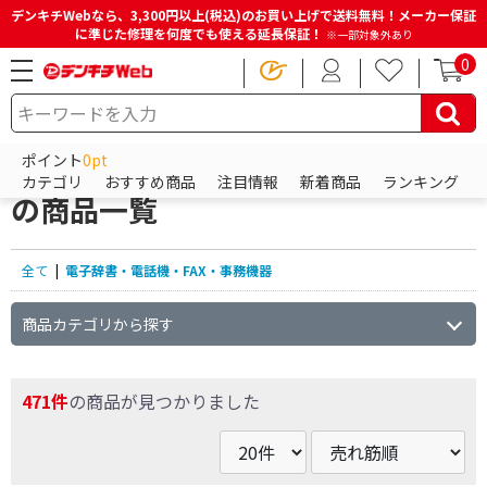
デンキチWebなら、3,300円以上(税込)のお買い上げで送料無料！メーカー保証
に準じた修理を何度でも使える延長保証！
※一部対象外あり
0
HOME
商品一覧ページ
電子辞書・電話機・FAX・事務機器
ポイント
0pt
電子辞書・電話機・FAX・事務機器
カテゴリ
おすすめ商品
注目情報
新着商品
ランキング
の商品一覧
全て
|
電子辞書・電話機・FAX・事務機器
商品カテゴリから探す
471件
の商品が見つかりました