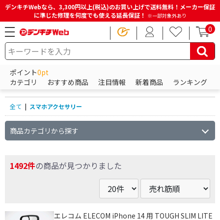
デンキチWebなら、3,300円以上(税込)のお買い上げで送料無料！メーカー保証
に準じた修理を何度でも使える延長保証！
※一部対象外あり
0
HOME
商品一覧ページ
スマホアクセサリー
ポイント
0pt
スマホアクセサリーの商品一覧
カテゴリ
おすすめ商品
注目情報
新着商品
ランキング
全て
|
スマホアクセサリー
商品カテゴリから探す
1492件
の商品が見つかりました
エレコム ELECOM iPhone 14 用 TOUGH SLIM LITE