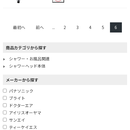
水流切替
ミスト
角度調整
最初へ
前へ
...
2
3
4
5
6
マイクロバブル機能で絞り込む
マイクロバブル機能
商品カテゴリから探す
シャワー・お風呂関連
シャワーヘッド本体
メーカーから探す
パナソニック
ブライト
ドクターエア
アイリスオーヤマ
サンエイ
ティーケイエス