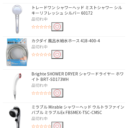
条件で絞り込む
トレードワン シャワーヘッド ミストシャワー シル
キーリフレッシュ シルバー 60172
フリーワードで絞り込む
品切れ中
☆☆☆☆☆
カクダイ 風呂水給水ホース 418-400-4
除外する
除外する にチェックを入れると、指定したワード
品切れ中
を除外して検索します。
☆☆☆☆☆
価格で絞り込む
Brighte SHOWER DRYER シャワードライヤー ホワ
円
~
イト BRT-SD173WH
品切れ中
円
☆☆☆☆☆
便利&快適機能で絞り込む
ミラブル Mirable シャワーヘッド ウルトラファイン
バブル ミラブルEx FBSMEX-TSC-CMSC
節水効果
浄水機能
品切れ中
止水ボタン
マッサージ機能
☆☆☆☆☆