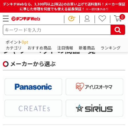
デンキチWebなら、3,300円以上(税込)のお買い上げで送料無料！メーカー保証
に準じた修理を何度でも使える延長保証！
※一部対象外あり
0
HOME
商品一覧ページ
ビューティー・健康家電
シャワーヘッド
ポイント
0pt
シャワーヘッドの商品一覧
カテゴリ
おすすめ商品
注目情報
新着商品
ランキング
メーカーから選ぶ