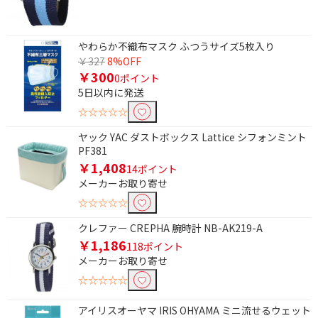
やわらか不織布マスク ふつうサイズ5枚入り
￥327
8%OFF
条件で絞り込む
￥300
0ポイント
5日以内に発送
フリーワードで絞り込む
☆☆☆☆☆
ヤック YAC ダストボックス Lattice シフォンミント
PF381
除外する
￥1,408
14ポイント
除外する にチェックを入れると、指定したワード
メーカーお取り寄せ
を除外して検索します。
☆☆☆☆☆
価格で絞り込む
クレファー CREPHA 腕時計 NB-AK219-A
￥1,186
118ポイント
円
~
メーカーお取り寄せ
☆☆☆☆☆
円
アイリスオーヤマ IRIS OHYAMA ミニ流せるウェット