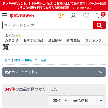
デンキチWebなら、3,300円以上(税込)のお買い上げで送料無料！メーカー保証
に準じた修理を何度でも使える延長保証！
※一部対象外あり
0
HOME
商品一覧ページ
時計・日用品・カー用品
ポイント
0pt
時計・日用品・カー用品の商品一
カテゴリ
おすすめ商品
注目情報
新着商品
ランキング
覧
全て
|
時計・日用品・カー用品
商品カテゴリから探す
349件
の商品が見つかりました