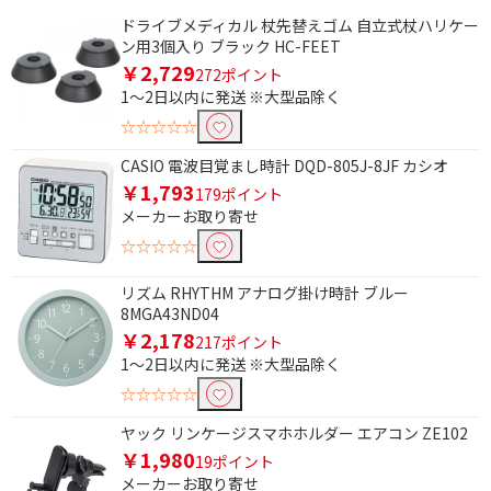
ドライブメディカル 杖先替えゴム 自立式杖ハリケー
ン用3個入り ブラック HC-FEET
￥2,729
272ポイント
1～2日以内に発送 ※大型品除く
☆☆☆☆☆
CASIO 電波目覚まし時計 DQD-805J-8JF カシオ
￥1,793
179ポイント
メーカーお取り寄せ
☆☆☆☆☆
リズム RHYTHM アナログ掛け時計 ブルー
8MGA43ND04
￥2,178
217ポイント
1～2日以内に発送 ※大型品除く
☆☆☆☆☆
ヤック リンケージスマホホルダー エアコン ZE102
￥1,980
19ポイント
メーカーお取り寄せ