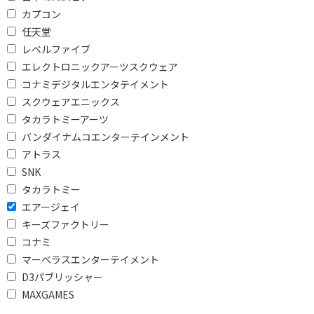
を除外して検索します。
カプコン
任天堂
価格で絞り込む
レベルファイブ
エレクトロニックアーツスクウェア
円
~
コナミデジタルエンタテイメント
円
スクウェアエニックス
タカラトミーアーツ
CERO年齢区分で絞り込む
バンダイナムコエンターテインメント
アトラス
A：全年齢対象
B：12歳以上対象
SNK
C：15歳以上対象
タカラトミー
エアージェイ
キーズファクトリー
コナミ
マーベラスエンターテイメント
D3パブリッシャー
MAXGAMES