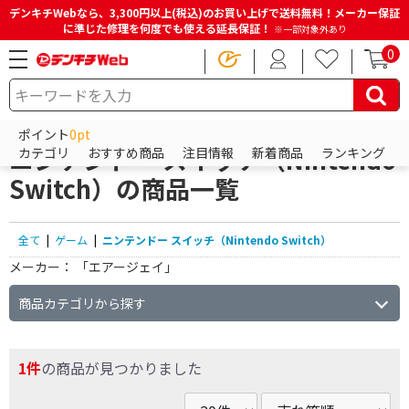
デンキチWebなら、3,300円以上(税込)のお買い上げで送料無料！メーカー保証
に準じた修理を何度でも使える延長保証！
※一部対象外あり
0
HOME
商品一覧ページ
ゲーム
ニンテンドー スイッチ（Nintendo Switch）
ポイント
0pt
ニンテンドー スイッチ（Nintendo
カテゴリ
おすすめ商品
注目情報
新着商品
ランキング
Switch）の商品一覧
全て
|
ゲーム
|
ニンテンドー スイッチ（Nintendo Switch）
メーカー：
「エアージェイ」
商品カテゴリから探す
1件
の商品が見つかりました