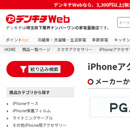
デンキチWebなら、3,300円以
デンキチは
埼玉県下業界ナンバーワンの家電量販店
です。
ポイント
0pt
冷蔵庫・洗濯機・生活家電
季節家電
キッチ
HOME
商品一覧ページ
スマホアクセサリー
iPhoneアクセ
iPhon
メーカーか
商品カテゴリから探す
iPhoneケース
iPhone保護フィルム
ライトニングケーブル
その他iPhone用アクセサリー