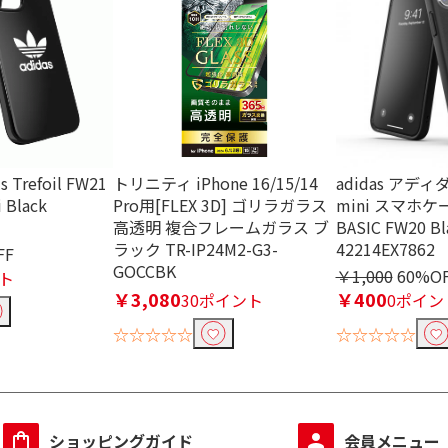
ls Trefoil FW21
トリニティ iPhone 16/15/14
adidas アディダ
 Black
Pro用[FLEX 3D] ゴリラガラス
mini スマホケース
高透明 複合フレームガラス ブ
BASIC FW20 Bl
ラック TR-IP24M2-G3-
42214EX7862
FF
GOCCBK
￥1,000
60%O
ト
￥3,080
￥400
30ポイント
0ポイン
☆☆☆☆☆
☆☆☆☆☆
ショッピングガイド
会員メニュー