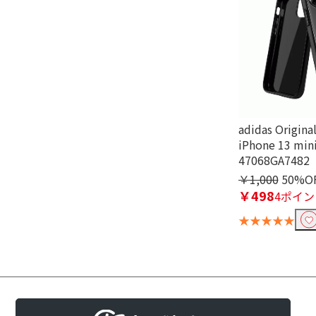
adidas Origina
iPhone 13 mini
47068GA7482
￥1,000
50%O
￥498
4ポイン
★★★★★