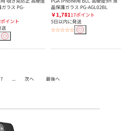
one用 覗き見防止 高硬度
PGA iPhone用 BLC 高硬度9H 液
ガラス PG-
晶保護ガラス PG-AGL02BL
￥1,781
17ポイント
2ポイント
5日以内に発送
発送
☆☆☆☆☆
7
...
次へ
最後へ