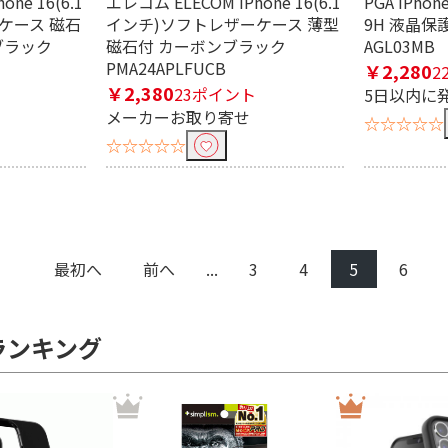
ne 16(6.1
エレコム ELECOM iPhone 16(6.1
PGA iPh
ケース 磁石
インチ)ソフトレザーケース 薄型
9H 液晶保護
ブラック
磁石付 カーボンブラック
AGL03MB
PMA24APLFUCB
￥2,280
2
￥2,380
23ポイント
5日以内に
メーカーお取り寄せ
☆☆☆☆☆
☆☆☆☆☆
最初へ
前へ
...
3
4
5
6
ランキング