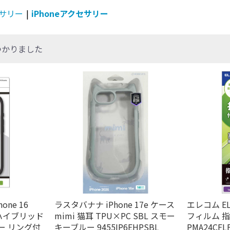
サリー
|
iPhoneアクセサリー
つかりました
one 16
ラスタバナナ iPhone 17e ケース
エレコム ELE
E ハイブリッド
mimi 猫耳 TPU×PC SBL スモー
フィルム 
ー リング付
キーブルー 9455IP6EHPSBL
PMA24CFL