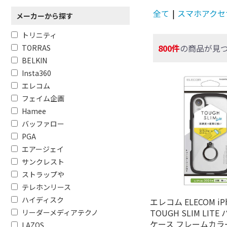
全て
|
スマホアクセ
メーカーから探す
トリニティ
800件
の商品が見
TORRAS
BELKIN
Insta360
エレコム
フェイム企画
Hamee
バッファロー
PGA
エアージェイ
サンクレスト
ストラップや
テレホンリース
ハイディスク
エレコム ELECOM iPh
TOUGH SLIM LIT
リーダーメディアテクノ
ケース フレームカラ
LAZOS