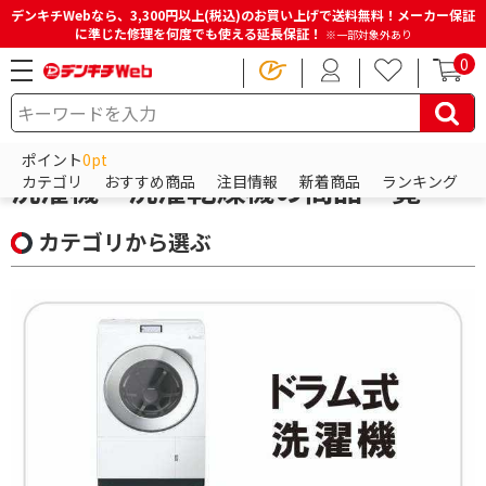
デンキチWebなら、3,300円以上(税込)のお買い上げで送料無料！メーカー保証
に準じた修理を何度でも使える延長保証！
※一部対象外あり
0
HOME
商品一覧ページ
冷蔵庫・洗濯機・生活家電
洗濯機・洗濯乾燥機
ポイント
0pt
洗濯機・洗濯乾燥機の商品一覧
カテゴリ
おすすめ商品
注目情報
新着商品
ランキング
カテゴリから選ぶ