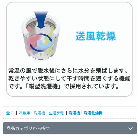
簡易乾燥(送風機能)
スリムタイプ（ボディ幅600mm未満）で絞
り込む
スリムタイプ(ボディ幅
600mm未満）
静音設計（脱水時40dB未満）で絞り込む
静音設計(脱水時40dB未
満)
使用Hzで絞り込む
電気式(50Hz/60Hz共
全て
|
冷蔵庫・洗濯機・生活家電
|
洗濯機・洗濯乾燥機
用)
商品カテゴリから探す