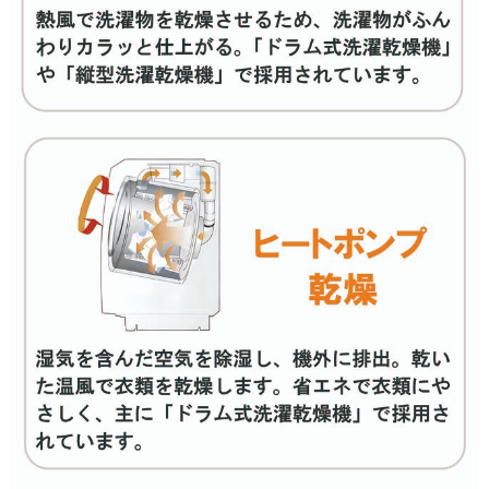
洗濯8.0kg
洗濯9.0kg
洗濯10.0kg
洗濯12.0kg
インバーター搭載で絞り込む
有
無
乾燥容量［洗濯時］で絞り込む
乾燥4.0kg
乾燥4.5kg
乾燥5.0kg
乾燥6.0kg
乾燥7.0kg
乾燥方式で絞り込む
ヒーター乾燥
ヒートポンプ乾燥
ヒーター乾燥(排気タイ
ヒーター乾燥(水冷・除
プ)
湿タイプ)