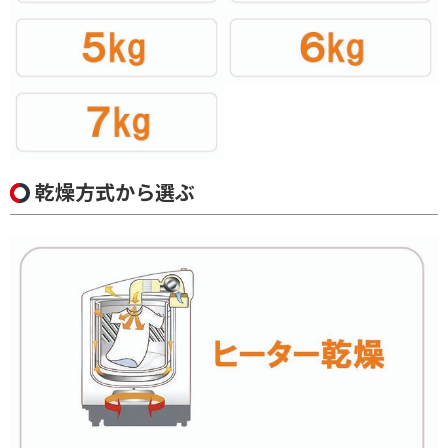
ZABOON（ザブーン）
便利&快適機能で絞り込む
スマホ連携（内蔵）
洗剤・柔軟剤 自動投入
自動おそうじ機能
ふろ水ポンプ
温水洗浄機能
スマホ操作機能
乾燥方式から選ぶ
ドアタイプで絞り込む
上開き
右開き
左開き
洗濯容量で絞り込む
洗濯4.5kg
洗濯5.0kg
洗濯5.5kg
洗濯6.0kg
洗濯7.0kg
洗濯7.5kg