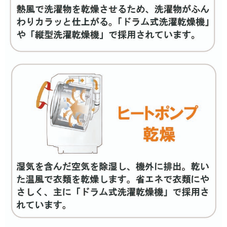
洗濯10.0kg
洗濯12.0kg
インバーター搭載で絞り込む
有
無
乾燥容量［洗濯時］で絞り込む
乾燥4.0kg
乾燥4.5kg
乾燥5.0kg
乾燥6.0kg
乾燥7.0kg
乾燥方式で絞り込む
ヒーター乾燥
ヒートポンプ乾燥
ヒーター乾燥(排気タイ
ヒーター乾燥(水冷・除
プ)
湿タイプ)