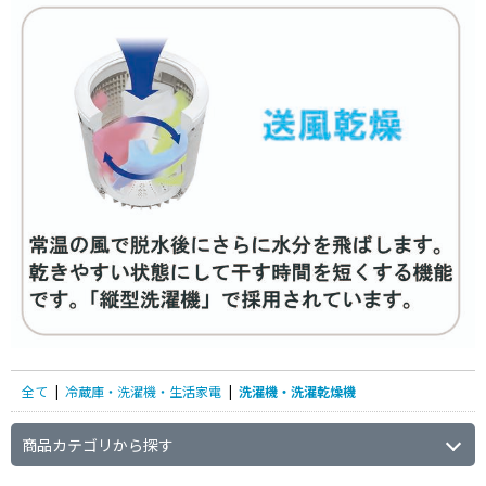
簡易乾燥(送風機能)
スリムタイプ（ボディ幅600mm未満）で絞
り込む
スリムタイプ(ボディ幅
600mm未満）
静音設計（脱水時40dB未満）で絞り込む
静音設計(脱水時40dB未
満)
使用Hzで絞り込む
電気式(50Hz/60Hz共
用)
全て
|
冷蔵庫・洗濯機・生活家電
|
洗濯機・洗濯乾燥機
商品カテゴリから探す