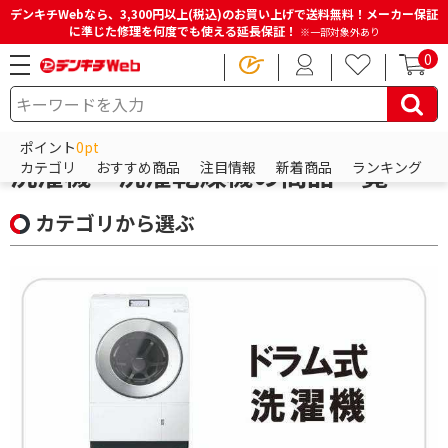
デンキチWebなら、3,300円以上(税込)のお買い上げで送料無料！メーカー保証
に準じた修理を何度でも使える延長保証！
※一部対象外あり
0
HOME
商品一覧ページ
冷蔵庫・洗濯機・生活家電
洗濯機・洗濯乾燥機
ポイント
0pt
洗濯機・洗濯乾燥機の商品一覧
カテゴリ
おすすめ商品
注目情報
新着商品
ランキング
カテゴリから選ぶ