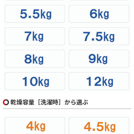
条件で絞り込む
フリーワードで絞り込む
除外する
除外する にチェックを入れると、指定したワード
を除外して検索します。
価格で絞り込む
円
~
乾燥容量［洗濯時］から選ぶ
円
ブランド名で絞り込む
ZABOON（ザブーン）