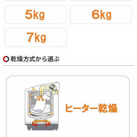
便利&快適機能で絞り込む
スマホ連携（内蔵）
洗剤・柔軟剤 自動投入
自動おそうじ機能
ふろ水ポンプ
温水洗浄機能
スマホ操作機能
ドアタイプで絞り込む
乾燥方式から選ぶ
上開き
右開き
左開き
洗濯容量で絞り込む
洗濯4.5kg
洗濯5.0kg
洗濯5.5kg
洗濯6.0kg
洗濯7.0kg
洗濯7.5kg
洗濯8.0kg
洗濯9.0kg