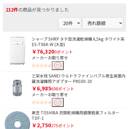
212件
の商品が見つかりました
シャープ SHRP タテ型洗濯乾燥機 6,5kg ホワイト系
ES-TX6K-W (大型)
￥76,320
0ポイント
メーカーお取り寄せ
☆☆☆☆☆
三栄水栓 SANEI ウルトラファインバブル発生装置内
蔵洗濯機用アダプター PM100-20
￥6,985
698ポイント
メーカーお取り寄せ
☆☆☆☆☆
東芝 TOSHIBA 衣類乾燥機用健康脱臭フィルター
TDF-1
￥2,750
275ポイント