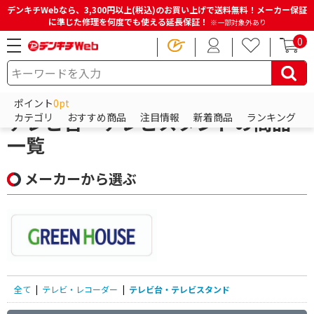
デンキチWebなら、3,300円以上(税込)のお買い上げで送料無料！メーカー保証
に準じた修理を何度でも使える延長保証！
※一部対象外あり
0
HOME
商品一覧ページ
テレビ・レコーダー
テレビ台・テレビスタンド
ポイント
0pt
テレビ台・テレビスタンドの商品
カテゴリ
おすすめ商品
注目情報
新着商品
ランキング
一覧
メーカーから選ぶ
全て
|
テレビ・レコーダー
|
テレビ台・テレビスタンド