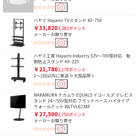
条件で絞り込む
☆☆☆☆☆
ハヤミ Hayami TVスタンド KF-750
フリーワードで絞り込む
￥33,820
3,382ポイント
メーカーお取り寄せ
☆☆☆☆☆
除外する
除外する にチェックを入れると、指定したワード
ハヤミ工産 Hayami Industry 32V～70V型対応 転
を除外して検索します。
倒防止スタンド KP-225
￥21,780
価格で絞り込む
2,178ポイント
1～2日以内に発送 ※大型品除く
円
~
☆☆☆☆☆
NAKAMURA ナカムラ EQUALS イコールズ テレビス
円
タンド 24～55V型対応 フラットベース ハイタイプ
ウォールナット WLTVL6238F
￥27,500
2,750ポイント
メーカーお取り寄せ
☆☆☆☆☆