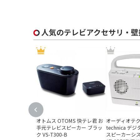
種類で絞り込む
壁掛け金具
人気のテレビアクセサリ・壁
防水機能で絞り込む
防水機能なし
防滴
サイズで絞り込む
据え置き型
インターフェイスで絞り込む
USB-A(3.0対応)
オトムス OTOMS 快テレ君 お
オーディオテクニ
Wi-Fi機能で絞り込む
手元テレビスピーカー ブラッ
technica 
非対応
ク VS-T300-B
スピーカーシス