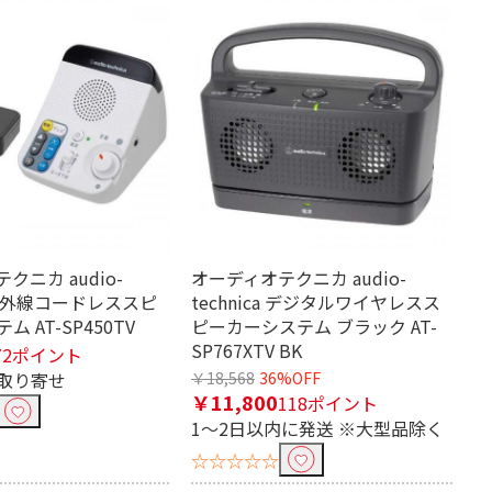
クニカ audio-
オーディオテクニカ audio-
a 赤外線コードレススピ
technica デジタルワイヤレスス
 AT-SP450TV
ピーカーシステム ブラック AT-
SP767XTV BK
72ポイント
取り寄せ
￥18,568
36%OFF
￥11,800
118ポイント
1～2日以内に発送 ※大型品除く
☆☆☆☆☆