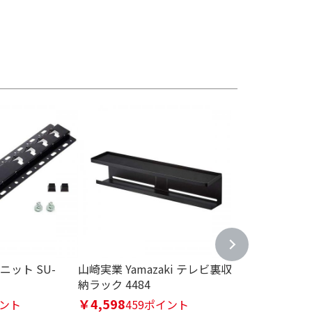
ニット SU-
山崎実業 Yamazaki テレビ裏収
東芝 TOSHIBA
納ラック 4484
クス TV用スピー
WST21-W
￥4,598
イント
459ポイント