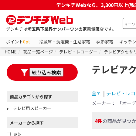
デンキチWebなら、3,300円以
デンキチは
埼玉県下業界ナンバーワンの家電量販店
です。
ポイント
0pt
冷蔵庫・洗濯機・生活家電
季節家電
キッチ
HOME
商品一覧ページ
テレビ・レコーダー
テレビアクセサ
テレビア
全て
|
テレビ・レコ
商品カテゴリから探す
メーカー：
「オー
テレビ用スピーカー
4件
の商品が見つ
メーカーから探す
東芝