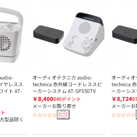
条件で絞り込む
定したワードを除外して検索します。
dio-
オーディオテクニカ audio-
オーディオテ
円
ルワイヤレスス
technica 赤外線コードレススピ
technic
イト AT-
ーカーシステム AT-SP350TV
ーカーシステム
￥8,400
￥8,724
840ポイント
8
メーカーお取り寄せ
メーカーお
乾電池
ント
☆☆☆☆☆
☆☆☆☆☆
※大型品除く
B未満