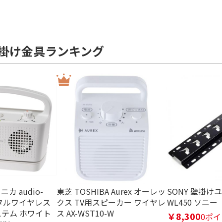
掛け金具ランキング
カ audio-
東芝 TOSHIBA Aurex オーレッ
SONY 壁掛けユ
デジタルワイヤレス
クス TV用スピーカー ワイヤレ
WL450 ソニー
テム ホワイト
ス AX-WST10-W
￥8,300
0ポ