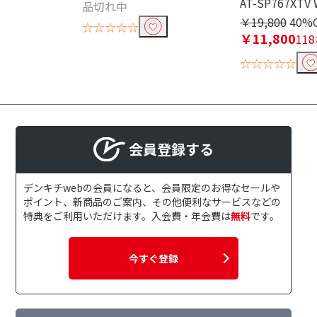
AT-SP767XTV
品切れ中
Bluetooth対応で絞り込む
￥19,800
40%
☆☆☆☆☆
￥11,800
11
Bluetooth非対応
☆☆☆☆☆
Wi-Fiで絞り込む
Wi-Fi非対応
対応テレビサイズで絞り込む
会員登録する
～50インチ
61インチ
デンキチwebの会員になると、会員限定のお得なセールや
ハイレゾで絞り込む
ポイント、新商品のご案内、その他便利なサービスなどの
特典をご利用いただけます。入会費・年会費は
無料
です。
ハイレゾ非対応
今すぐ登録
Bluetoothで絞り込む
Bluetooth非対応