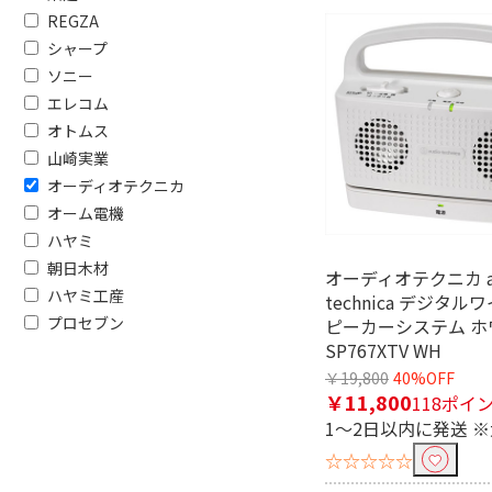
REGZA
シャープ
ソニー
フリーワードで絞り込む
エレコム
オトムス
山崎実業
オーディオテクニカ
除外する
除外する にチェックを入れると、指
オーム電機
ハヤミ
価格で絞り込む
朝日木材
オーディオテクニカ au
ハヤミ工産
円
~
technica デジタ
プロセブン
ピーカーシステム ホワ
SP767XTV WH
電源方式で絞り込む
￥19,800
40%OFF
AC電源
AC電源/
￥11,800
118ポイ
1～2日以内に発送 
容量で絞り込む
☆☆☆☆☆
6TB～7TB未満
4TB～5T