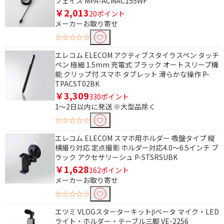
フェイス MPA-ACMAC155WF
￥2,013
20ポイント
メーカーお取り寄せ
☆☆☆☆☆
エレコム ELECOM アクティブスタイラスペン タッチ
ペン 極細 1.5mm 充電式 ブラック オートスリープ機
能 クリップ付 スマホ タブレット 滑らかな操作 P-
TPACST02BK
￥3,309
330ポイント
1～2日以内に発送 ※大型品除く
☆☆☆☆☆
エレコム ELECOM スマホ用ホルダー 吸盤タイプ 縦
横撮り対応 定点撮影 ホルダー対応4.0～6.5インチ ブ
ラック アクセサリーシュ P-STSRSUBK
￥1,628
162ポイント
メーカーお取り寄せ
☆☆☆☆☆
エツミ VLOGスターターキットβベータ マイク・LED
ライト・ホルダー・テーブル三脚 VE-2256