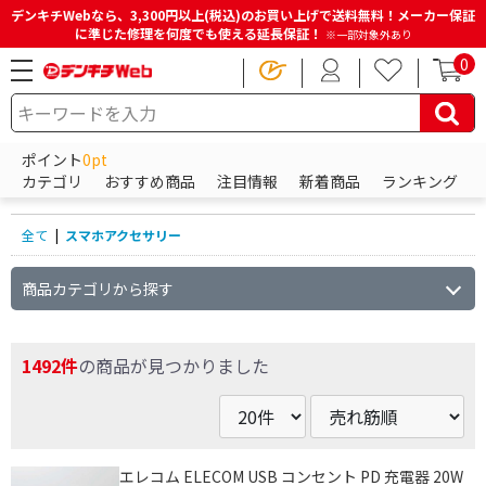
デンキチWebなら、3,300円以上(税込)のお買い上げで送料無料！メーカー保証
に準じた修理を何度でも使える延長保証！
※一部対象外あり
0
HOME
商品一覧ページ
スマホアクセサリー
ポイント
0pt
スマホアクセサリーの商品一覧
カテゴリ
おすすめ商品
注目情報
新着商品
ランキング
全て
|
スマホアクセサリー
商品カテゴリから探す
1492件
の商品が見つかりました
エレコム ELECOM USB コンセント PD 充電器 20W