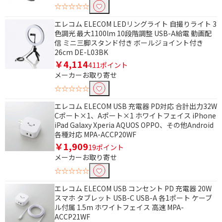
☆☆☆☆☆
エレコム ELECOM LEDリングライト 自撮りライト 3
色調光 最大1100lm 10段階調整 USB-A給電 動画配
信 ミニ三脚スタンド付き ボールジョイント付き
26cm DE-L03BK
￥4,114
411ポイント
メーカーお取り寄せ
条件で絞り込む
☆☆☆☆☆
エレコム ELECOM USB 充電器 PD対応 合計出力32W
フリーワードで絞り込む
Cポート×1、Aポート×1 ホワイトフェイス iPhone
iPad Galaxy Xperia AQUOS OPPO、その他Android
各種対応 MPA-ACCP20WF
￥1,909
除外する
19ポイント
除外する にチェックを入れると、指定したワード
メーカーお取り寄せ
を除外して検索します。
☆☆☆☆☆
価格で絞り込む
エレコム ELECOM USB コンセント PD 充電器 20W
スマホ タブレット USB-C USB-A 各1ポート ケーブ
ル付属 1.5m ホワイトフェイス 高速 MPA-
円
~
ACCP21WF